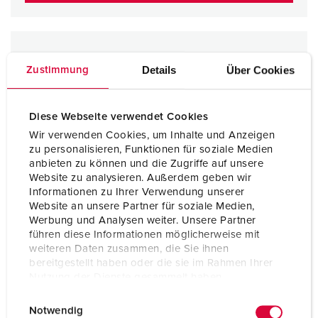
Details
Über Cookies
Zustimmung
Diese Webseite verwendet Cookies
Wir verwenden Cookies, um Inhalte und Anzeigen
zu personalisieren, Funktionen für soziale Medien
anbieten zu können und die Zugriffe auf unsere
Website zu analysieren. Außerdem geben wir
Informationen zu Ihrer Verwendung unserer
Website an unsere Partner für soziale Medien,
Werbung und Analysen weiter. Unsere Partner
führen diese Informationen möglicherweise mit
weiteren Daten zusammen, die Sie ihnen
bereitgestellt haben oder die sie im Rahmen Ihrer
Nutzung der Dienste gesammelt haben.
E
Datenschutzerklärung
Impressum
Notwendig
i