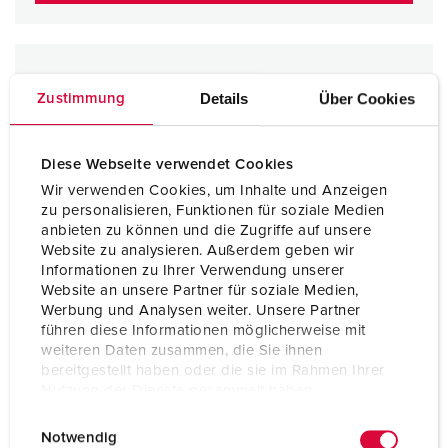
Details
Über Cookies
Zustimmung
Diese Webseite verwendet Cookies
Wir verwenden Cookies, um Inhalte und Anzeigen
zu personalisieren, Funktionen für soziale Medien
anbieten zu können und die Zugriffe auf unsere
Website zu analysieren. Außerdem geben wir
Informationen zu Ihrer Verwendung unserer
Website an unsere Partner für soziale Medien,
Werbung und Analysen weiter. Unsere Partner
führen diese Informationen möglicherweise mit
weiteren Daten zusammen, die Sie ihnen
bereitgestellt haben oder die sie im Rahmen Ihrer
Nutzung der Dienste gesammelt haben.
E
Datenschutzerklärung
Impressum
Notwendig
i