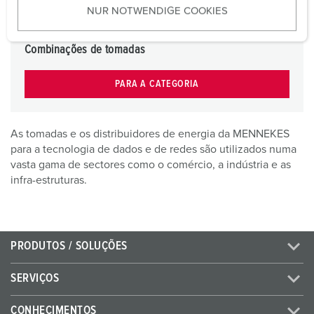
NUR NOTWENDIGE COOKIES
s
w
a
Combinações de tomadas
h
l
PARA A CATEGORIA
As tomadas e os distribuidores de energia da MENNEKES
para a tecnologia de dados e de redes são utilizados numa
vasta gama de sectores como o comércio, a indústria e as
infra-estruturas.
PRODUTOS / SOLUÇÕES
SERVIÇOS
CONHECIMENTOS