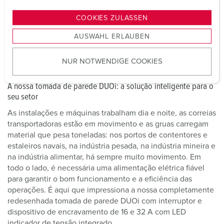
n
g
COOKIES ZULASSEN
s
AUSWAHL ERLAUBEN
a
u
NUR NOTWENDIGE COOKIES
s
w
A nossa tomada de parede DUOi: a solução inteligente para o
a
seu setor
h
l
As instalações e máquinas trabalham dia e noite, as correias
transportadoras estão em movimento e as gruas carregam
material que pesa toneladas: nos portos de contentores e
estaleiros navais, na indústria pesada, na indústria mineira e
na indústria alimentar, há sempre muito movimento. Em
todo o lado, é necessária uma alimentação elétrica fiável
para garantir o bom funcionamento e a eficiência das
operações. É aqui que impressiona a nossa completamente
redesenhada tomada de parede DUOi com interruptor e
dispositivo de encravamento de 16 e 32 A com LED
indicador de tensão integrado.