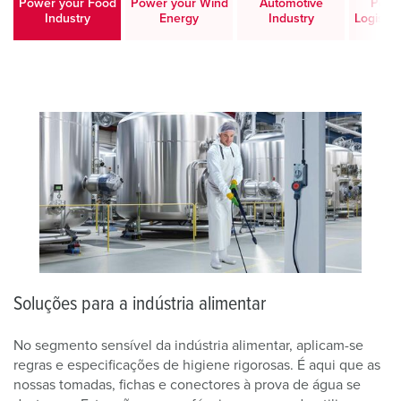
Power your Food
Power your Wind
Automotive
Powe
Industry
Energy
Industry
Logistic
Soluções para a indústria alimentar
No segmento sensível da indústria alimentar, aplicam-se
regras e especificações de higiene rigorosas. É aqui que as
nossas tomadas, fichas e conectores à prova de água se