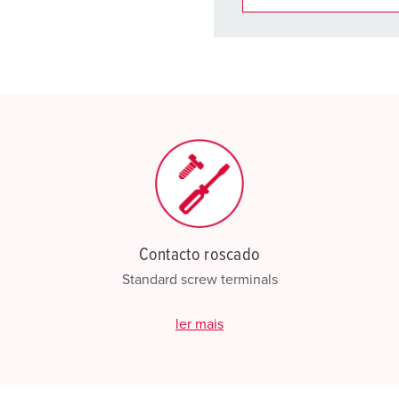
Pode gerir os nossos produt
compras/cesta de compras
Minha lista
(0)
C
Contacto roscado
Standard screw terminals
ler mais