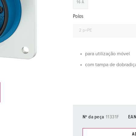
16 A
Fichas e tomadas de acordo com normas internacionais
B
Tecnologia de dados/redes
C
Polos
Versões especiais
C
Acessórios
T
para utilização móvel
E
com tampa de dobradiç
Nº da peça
11331F
EA
A