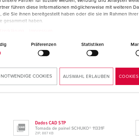
 unsere Partner für soziale Medien, Werbung und Analysen weite
tner führen diese Informationen möglicherweise mit weiteren D
die Sie ihnen bereitgestellt haben oder die sie im Rahmen Ihre
te gesammelt haben.
tzerklärung
Impressum
dig
Präferenzen
Statistiken
Mar
 NOTWENDIGE COOKIES
AUSWAHL ERLAUBEN
COOKIES
Dados CAD STP
Tomada de painel SCHUKO® 11331F
ZIP, 887 KB