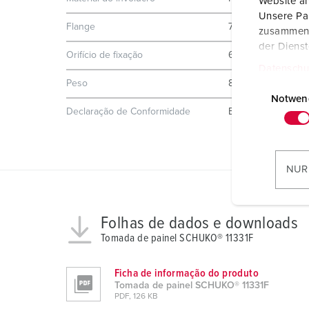
Website an
Unsere Par
Flange
75x75 mm
zusammen, 
der Diens
Orifício de fixação
60x60 mm
Datenschu
E
Peso
80 g
i
Notwen
Declaração de Conformidade
EAC
n
w
i
l
NUR
l
i
g
Folhas de dados e downloads
u
Tomada de painel SCHUKO® 11331F
n
g
Ficha de informação do produto
s
Tomada de painel SCHUKO® 11331F
a
PDF, 126 KB