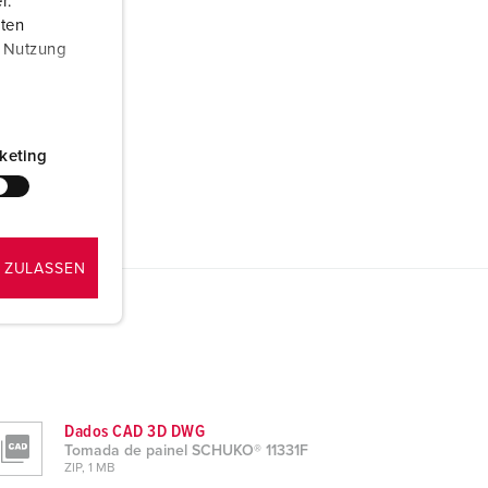
r.
aten
r Nutzung
keting
 ZULASSEN
Dados CAD 3D DWG
Tomada de painel SCHUKO® 11331F
ZIP, 1 MB