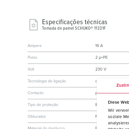
Especificações técnicas
Tomada de painel SCHUKO® 11331F
Ampere
16 A
Polos
2 p+PE
Volt
230 V
Tecnologia de ligação
contacto roscado
Zusti
Contacto
padrão
Diese Web
Tipo de proteção
IP54
Wir verwen
soziale Me
Obturador
Não
analysier
Material do invólucro
Plástico