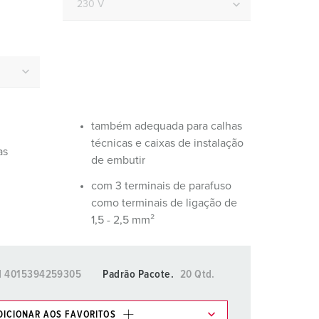
ombeiros e proteção civil
ontentores frigoríficos
ampismo
M para uso militar
também adequada para calhas
ventos e espetáculos
técnicas e caixas de instalação
as
de embutir
com 3 terminais de parafuso
como terminais de ligação de
1,5 - 2,5 mm²
N
4015394259305
Padrão Pacote.
20 Qtd.
DICIONAR AOS FAVORITOS