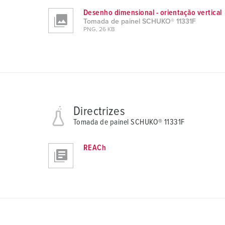
u
Desenho dimensional - orientação vertical
s
Tomada de painel SCHUKO® 11331F
w
PNG, 26 KB
a
h
l
Directrizes
Tomada de painel SCHUKO® 11331F
REACh