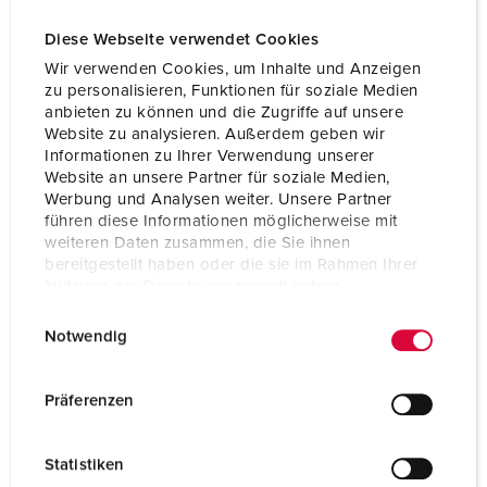
Diese Webseite verwendet Cookies
Wir verwenden Cookies, um Inhalte und Anzeigen
zu personalisieren, Funktionen für soziale Medien
anbieten zu können und die Zugriffe auf unsere
Website zu analysieren. Außerdem geben wir
Informationen zu Ihrer Verwendung unserer
Website an unsere Partner für soziale Medien,
Werbung und Analysen weiter. Unsere Partner
führen diese Informationen möglicherweise mit
weiteren Daten zusammen, die Sie ihnen
As nossas gamas
bereitgestellt haben oder die sie im Rahmen Ihrer
Nutzung der Dienste gesammelt haben.
Nas nossas páginas de produtos, encontrará os nossos
E
Datenschutzerklärung
Impressum
dispositivos de ligação para tensão extra baixa.
Notwendig
i
n
GAMAS
w
Präferenzen
i
l
Statistiken
l