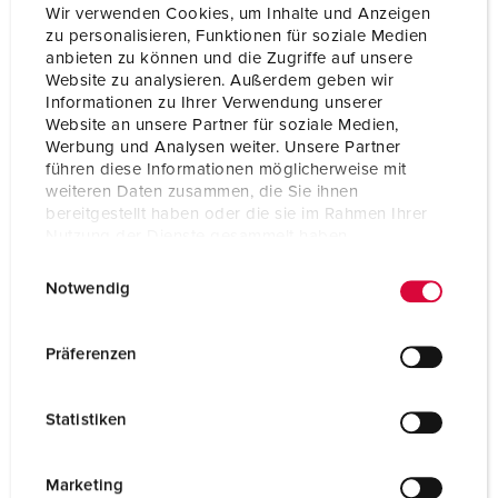
Wir verwenden Cookies, um Inhalte und Anzeigen
zu personalisieren, Funktionen für soziale Medien
anbieten zu können und die Zugriffe auf unsere
Website zu analysieren. Außerdem geben wir
Informationen zu Ihrer Verwendung unserer
Website an unsere Partner für soziale Medien,
Werbung und Analysen weiter. Unsere Partner
führen diese Informationen möglicherweise mit
weiteren Daten zusammen, die Sie ihnen
bereitgestellt haben oder die sie im Rahmen Ihrer
Nutzung der Dienste gesammelt haben.
E
Datenschutzerklärung
Impressum
Nº da peça 1252A
Notwendig
i
Tipo de proteção
IP44
n
w
Präferenzen
Ampere
63 A
i
l
Polos
5 p
Statistiken
l
Volt
400 V
i
g
Marketing
Tecnologia de ligação
contacto roscado