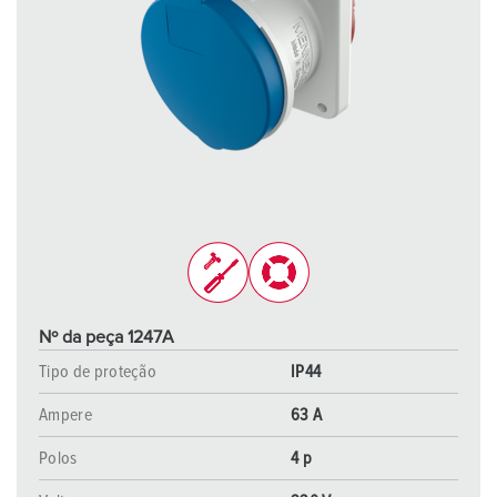
Nº da peça 1247A
Tipo de proteção
IP44
Ampere
63 A
Polos
4 p