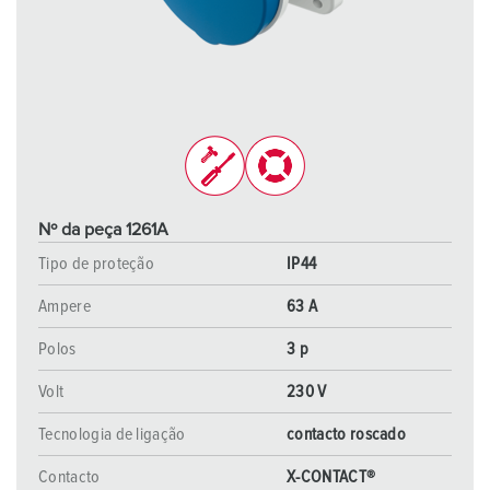
Nº da peça 1261A
Tipo de proteção
IP44
Ampere
63 A
Polos
3 p
Volt
230 V
Tecnologia de ligação
contacto roscado
Contacto
X-CONTACT®