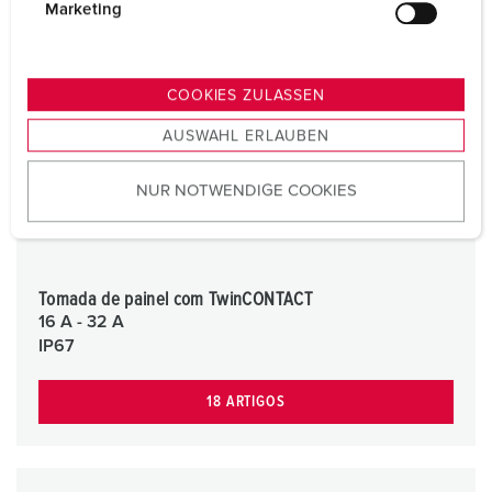
g
Marketing
u
n
g
COOKIES ZULASSEN
s
AUSWAHL ERLAUBEN
a
u
NUR NOTWENDIGE COOKIES
s
w
a
h
l
Tomada de painel com TwinCONTACT
16 A - 32 A
IP67
18 ARTIGOS