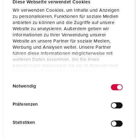
Diese Webseite verwendet Cookies
Wir verwenden Cookies, um Inhalte und Anzeigen
zu personalisieren, Funktionen für soziale Medien
anbieten zu können und die Zugriffe auf unsere
Conector SCHUKO®
Website zu analysieren. Außerdem geben wir
16 A
Informationen zu Ihrer Verwendung unserer
IP68
Website an unsere Partner für soziale Medien,
Werbung und Analysen weiter. Unsere Partner
1 ARTIGOS
führen diese Informationen möglicherweise mit
weiteren Daten zusammen, die Sie ihnen
bereitgestellt haben oder die sie im Rahmen Ihrer
Nutzung der Dienste gesammelt haben.
E
Datenschutzerklärung
Impressum
Notwendig
i
n
w
Präferenzen
i
l
Statistiken
l
i