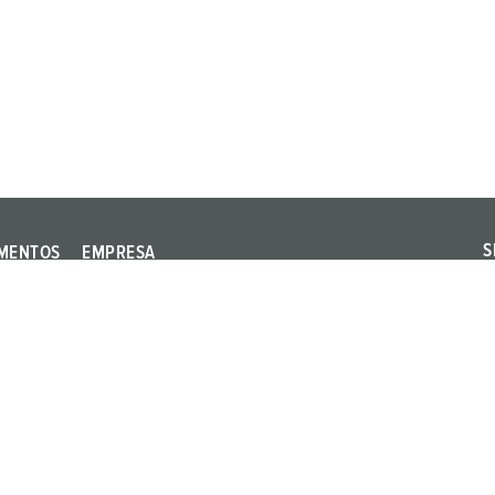
S
MENTOS
EMPRESA
S
Qualidade e
s
responsabilidade
ernacionais
s
Sucursais
ia dos
Carreira
Imprensa
Feiras