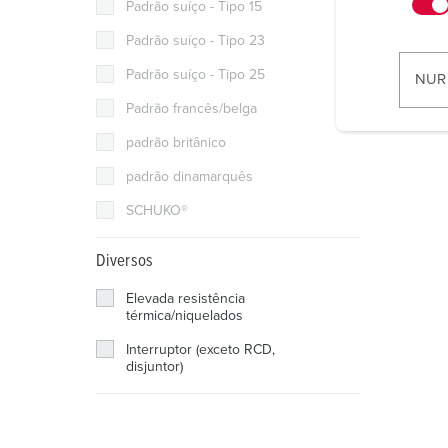
n
Padrão suíço - Tipo 15
w
Padrão suíço - Tipo 23
i
l
Padrão suíço - Tipo 25
NUR
l
Padrão francês/belga
i
padrão britânico
g
u
padrão dinamarquês
n
SCHUKO®
g
s
Diversos
a
u
Elevada resistência
s
térmica/niquelados
w
Interruptor (exceto RCD,
a
disjuntor)
h
l