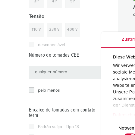
3P
4P
5P
Combinações
Indústria mineira
SCHUKO®
Localizações
X-CONTACT®
Companhias ferroviárias e empresas de transporte
Baixa tensão
Tensão
Estaleiros navais
110 V
230 V
400 V
Zusti
Feiras e exposições
desconectável
Número de tomadas CEE
Aplicações industriais
Diese Web
AMAX
Wir verwen
toma
soziale Me
Plást
analysier
IP67
Website an
pelo menos
Unsere Par
zusammen, 
der Diens
Encaixe de tomadas com contato
Datenschu
terra
E
Padrão suíço - Tipo 13
i
Notwen