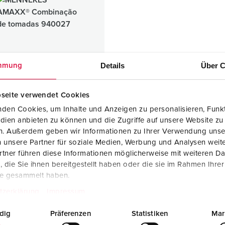
Fichas e tomadas de acordo com normas internacionais
B
Tecnologia de dados/redes
C
Versões especiais
C
Details
Über C
mmung
Acessórios
T
E
seite verwendet Cookies
X® Combinação de
den Cookies, um Inhalte und Anzeigen zu personalisieren, Funkt
das
dien anbieten zu können und die Zugriffe auf unsere Website zu
ico
en. Außerdem geben wir Informationen zu Ihrer Verwendung unse
 unsere Partner für soziale Medien, Werbung und Analysen weite
tner führen diese Informationen möglicherweise mit weiteren D
1 ARTIGOS
die Sie ihnen bereitgestellt haben oder die sie im Rahmen Ihre
te gesammelt haben.
tzerklärung
Impressum
dig
Präferenzen
Statistiken
Mar