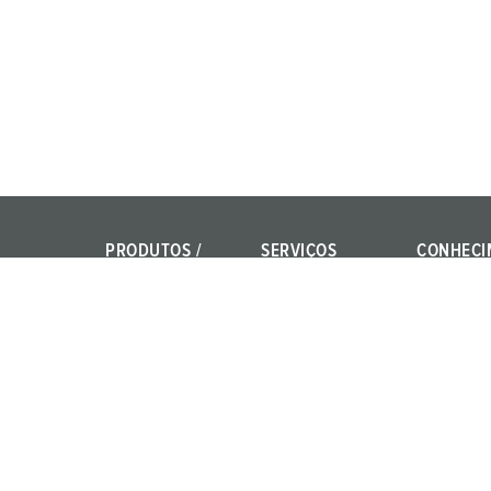
PRODUTOS /
SERVIÇOS
CONHECI
SOLUÇÕES
FAQ
IEC 61439
Power Your Business!
Pessoas de contacto
Normas int
AMAXX®
Terminolog
produtos
PowerTOP® Xtra
Materiais
X-CONTACT®
Formação