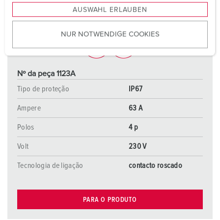
AUSWAHL ERLAUBEN
a
u
NUR NOTWENDIGE COOKIES
s
w
a
h
Nº da peça 1123A
l
Tipo de proteção
IP67
Ampere
63 A
Polos
4 p
Volt
230 V
Tecnologia de ligação
contacto roscado
PARA O PRODUTO