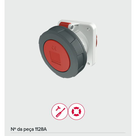
Nº da peça 1128A