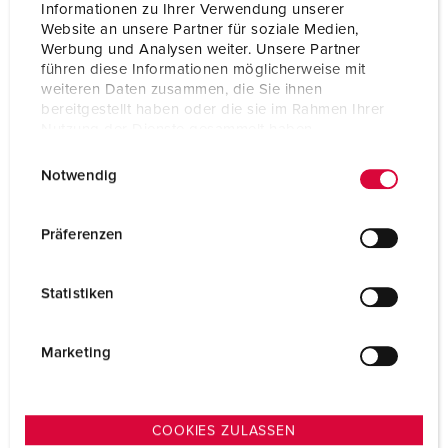
Informationen zu Ihrer Verwendung unserer
Website an unsere Partner für soziale Medien,
PARA O PRODUTO
Werbung und Analysen weiter. Unsere Partner
führen diese Informationen möglicherweise mit
weiteren Daten zusammen, die Sie ihnen
bereitgestellt haben oder die sie im Rahmen Ihrer
Nutzung der Dienste gesammelt haben.
E
Datenschutzerklärung
Impressum
Notwendig
i
n
w
Präferenzen
i
l
Statistiken
l
i
g
Marketing
u
n
g
COOKIES ZULASSEN
s