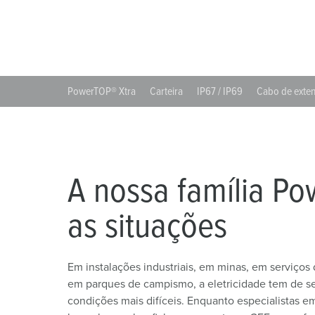
Combinações
Indústria mineira
SCHUKO®
Localizações
X-CONTACT®
Companhias ferroviárias e empresas de transporte
Baixa tensão
Estaleiros navais
PowerTOP® Xtra
Carteira
IP67 / IP69
Cabo de exte
Feiras e exposições
Aplicações industriais
A nossa família Po
as situações
Em instalações industriais, em minas, em serviços
em parques de campismo, a eletricidade tem de s
condições mais difíceis. Enquanto especialistas e