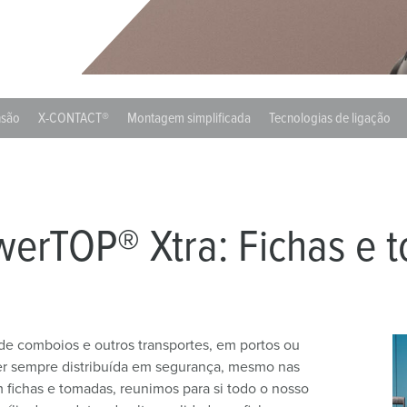
Fichas e tomadas de acordo com normas internacionais
B
Tecnologia de dados/redes
C
Versões especiais
C
nsão
X-CONTACT®
Montagem simplificada
Tecnologias de ligação
Acessórios
T
E
werTOP® Xtra: Fichas e 
 de comboios e outros transportes, em portos ou
er sempre distribuída em segurança, mesmo nas
m fichas e tomadas, reunimos para si todo o nosso