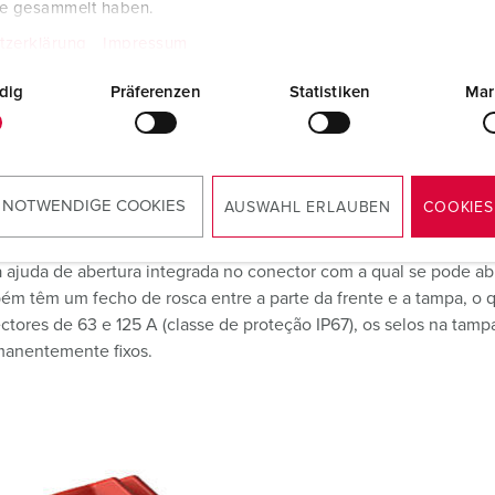
te gesammelt haben.
tzerklärung
Impressum
anuseamento seguro e longa vi
robusto garantem que conseguemanusear as nossas fichas e tom
dig
Präferenzen
Statistiken
Mar
 os produtos têm uma vida útil extra longa. Graças à forma de
e borracha alveolada em borracha, as fichas e conectores CEE sã
ções húmidas e molhadas e podem ser conectadas e desconecta
caixa diretamente na tampa, facilitando particularmente que ma
 NOTWENDIGE COOKIES
AUSWAHL ERLAUBEN
COOKIES
 ajuda de abertura integrada no conector com a qual se pode a
bém têm um fecho de rosca entre a parte da frente e a tampa, o q
ctores de 63 e 125 A (classe de proteção IP67), os selos na tampa
manentemente fixos.