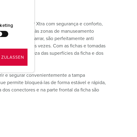
da útil
adas. PowerTOP® Xtra com segurança e conforto,
keting
 caixa ergonómica, às zonas de manuseamento
o fáceis de agarrar, são perfeitamente anti
das muitíssimas vezes. Com as fichas e tomadas
ntenha da limpeza das superfícies da ficha e dos
 ZULASSEN
brir e segurar convenientemente a tampa
ue permite bloqueá-las de forma estável e rápida,
 dos conectores e na parte frontal da ficha são