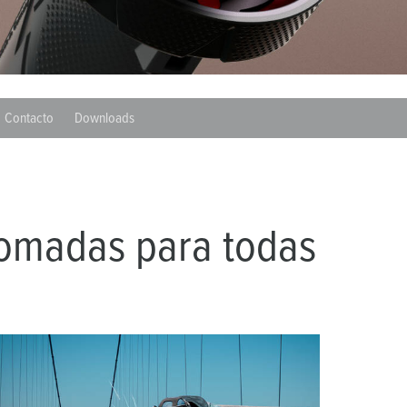
ombeiros e proteção civil
ontentores frigoríficos
ampismo
Contacto
Downloads
M para uso militar
ventos e espetáculos
tomadas para todas