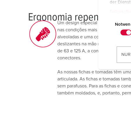
der Diens
Datenschu
Ergonomia repensada – m
E
Um design especial e um material 
i
Notwen
nas condições mais exigentes e que
n
alveoladas e uma conexão de cabos d
w
deslizantes na mão mesmo em condi
i
de 63 e 125 A, a conexão do cabo en
l
NUR
conectores.
l
i
As nossas fichas e tomadas têm uma
g
articulada. As fichas e tomadas tam
u
sem parafusos. Para as fichas e cone
n
também moldados, e, portanto, per
g
s
a
u
s
w