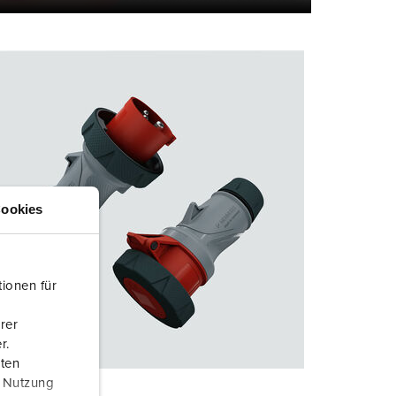
ookies
ionen für
rer
r.
aten
r Nutzung