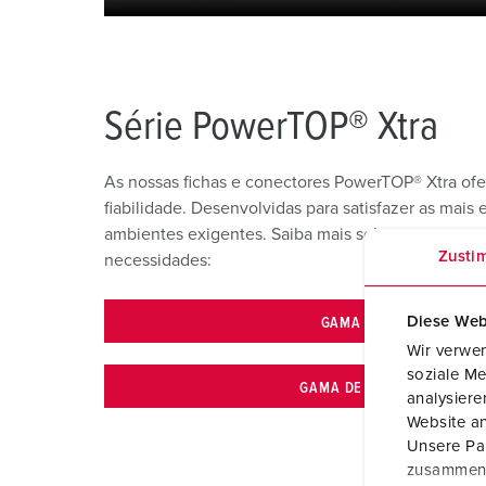
Série PowerTOP® Xtra
As nossas fichas e conectores PowerTOP® Xtra ofe
fiabilidade. Desenvolvidas para satisfazer as mais 
ambientes exigentes. Saiba mais sobre as nossas g
Zusti
necessidades:
Diese Web
GAMA DE FICHAS
Wir verwen
soziale Me
GAMA DE CONECTORES
analysier
Website an
Unsere Par
zusammen, 