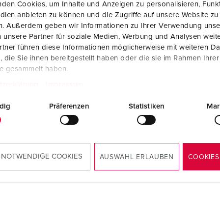
den Cookies, um Inhalte und Anzeigen zu personalisieren, Funkt
Fichas e tomadas de acordo com normas internacionais
B
dien anbieten zu können und die Zugriffe auf unsere Website zu
en. Außerdem geben wir Informationen zu Ihrer Verwendung unse
Tecnologia de dados/redes
C
 unsere Partner für soziale Medien, Werbung und Analysen weite
tner führen diese Informationen möglicherweise mit weiteren D
Versões especiais
C
die Sie ihnen bereitgestellt haben oder die sie im Rahmen Ihre
te gesammelt haben.
Acessórios
T
tzerklärung
Impressum
E
dig
Präferenzen
Statistiken
Mar
 NOTWENDIGE COOKIES
AUSWAHL ERLAUBEN
COOKIES