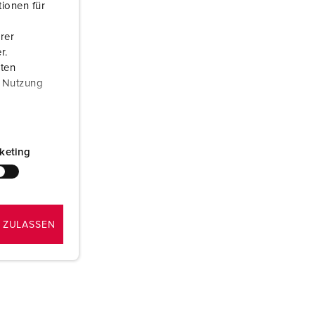
ionen für
ombeiros e proteção civil
rer
ontentores frigoríficos
r.
aten
ampismo
r Nutzung
M para uso militar
ventos e espetáculos
keting
 ZULASSEN