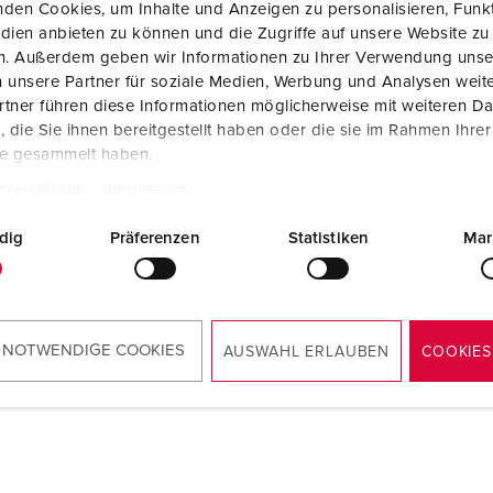
den Cookies, um Inhalte und Anzeigen zu personalisieren, Funkt
Fichas e tomadas de acordo com normas internacionais
B
dien anbieten zu können und die Zugriffe auf unsere Website zu
en. Außerdem geben wir Informationen zu Ihrer Verwendung unse
Tecnologia de dados/redes
C
 unsere Partner für soziale Medien, Werbung und Analysen weite
tner führen diese Informationen möglicherweise mit weiteren D
Versões especiais
C
die Sie ihnen bereitgestellt haben oder die sie im Rahmen Ihre
te gesammelt haben.
Acessórios
T
tzerklärung
Impressum
E
dig
Präferenzen
Statistiken
Mar
 NOTWENDIGE COOKIES
AUSWAHL ERLAUBEN
COOKIES