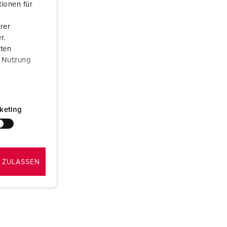
ionen für
ombeiros e proteção civil
rer
ontentores frigoríficos
r.
aten
ampismo
r Nutzung
M para uso militar
ventos e espetáculos
keting
 ZULASSEN