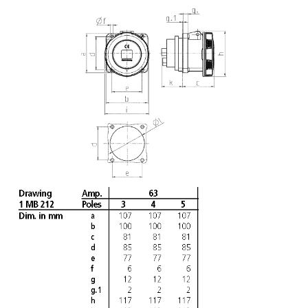
a
h
l