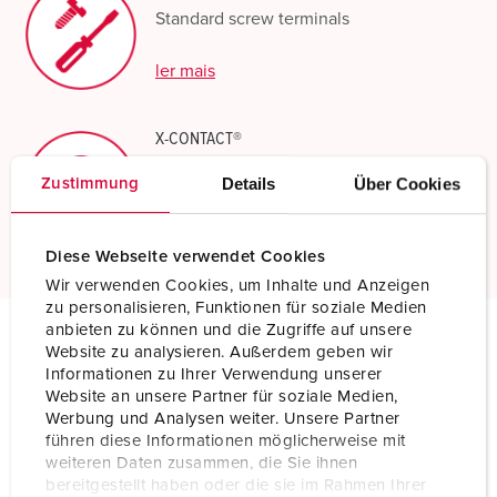
Standard screw terminals
ler mais
X-CONTACT®
Inovadora tecnologia de manga de
Details
Über Cookies
Zustimmung
contacto
ler mais
Diese Webseite verwendet Cookies
Wir verwenden Cookies, um Inhalte und Anzeigen
zu personalisieren, Funktionen für soziale Medien
anbieten zu können und die Zugriffe auf unsere
Website zu analysieren. Außerdem geben wir
Especificações técnicas
Informationen zu Ihrer Verwendung unserer
Tomada de painel 1128P
Website an unsere Partner für soziale Medien,
Werbung und Analysen weiter. Unsere Partner
führen diese Informationen möglicherweise mit
Ampere
63 A
weiteren Daten zusammen, die Sie ihnen
bereitgestellt haben oder die sie im Rahmen Ihrer
Polos
5 p