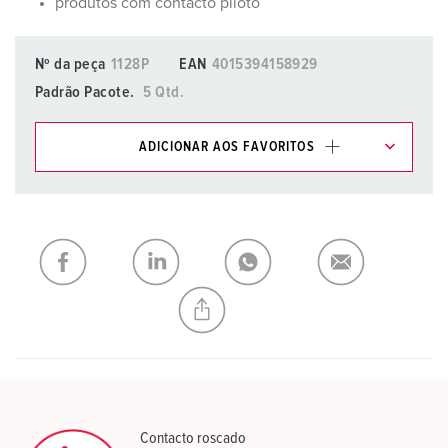
produtos com contacto piloto
Nº da peça
1128P
EAN
4015394158929
Padrão Pacote.
5 Qtd.
ADICIONAR AOS FAVORITOS
Pode gerir os nossos produtos em várias listas na área da
lista de compras/cesta de compras.
Minha lista
(0)
ADICIONAR
CRIAR UMA NOVA LISTA
Contacto roscado