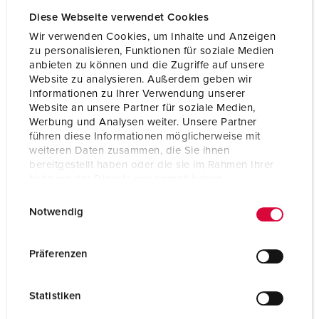
Diese Webseite verwendet Cookies
Wir verwenden Cookies, um Inhalte und Anzeigen
zu personalisieren, Funktionen für soziale Medien
anbieten zu können und die Zugriffe auf unsere
Website zu analysieren. Außerdem geben wir
Informationen zu Ihrer Verwendung unserer
Website an unsere Partner für soziale Medien,
Werbung und Analysen weiter. Unsere Partner
führen diese Informationen möglicherweise mit
weiteren Daten zusammen, die Sie ihnen
bereitgestellt haben oder die sie im Rahmen Ihrer
Nutzung der Dienste gesammelt haben.
E
Datenschutzerklärung
Impressum
Notwendig
Nº da peça 94355GE
i
n
Material do invólucro
Plástico
w
Präferenzen
Tipo de proteção
IP20
i
l
CEE 16 A, 5 p, 400 V
1
Statistiken
l