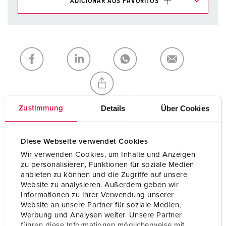
ADICIONAR AOS FAVORITOS
Pode gerir os nossos produtos em várias listas na área da
lista de compras/cesta de compras.
Minha lista
(0)
ADICIONAR
CRIAR UMA NOVA LISTA
Details
Über Cookies
Zustimmung
Especificações técnicas
Diese Webseite verwendet Cookies
3KRAFT® 94355GE
Wir verwenden Cookies, um Inhalte und Anzeigen
zu personalisieren, Funktionen für soziale Medien
CEE 16 A, 5 p, 400 V
1
anbieten zu können und die Zugriffe auf unsere
Website zu analysieren. Außerdem geben wir
SCHUKO®
1
Informationen zu Ihrer Verwendung unserer
Website an unsere Partner für soziale Medien,
Tomadas de dados
1 tomada de dados dupla RJ45
Werbung und Analysen weiter. Unsere Partner
cat.6, 8/8
führen diese Informationen möglicherweise mit