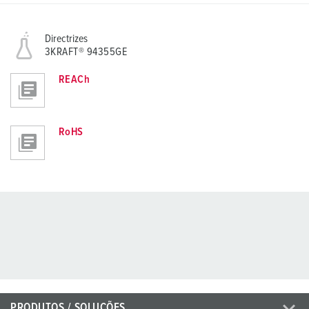
Directrizes
3KRAFT® 94355GE
REACh
RoHS
PRODUTOS / SOLUÇÕES