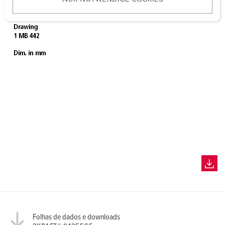
s
w
a
h
l
Folhas de dados e downloads