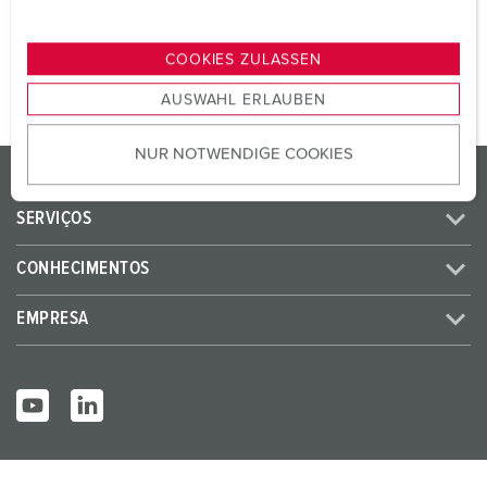
n
PARA O PRODUTO
g
COOKIES ZULASSEN
s
AUSWAHL ERLAUBEN
a
u
NUR NOTWENDIGE COOKIES
s
PRODUTOS / SOLUÇÕES
w
a
SERVIÇOS
h
l
CONHECIMENTOS
EMPRESA