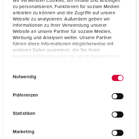
Wir verwenden Cookies, um Inhalte und Anzeigen
zu personalisieren, Funktionen für soziale Medien
anbieten zu können und die Zugriffe auf unsere
Website zu analysieren. Außerdem geben wir
Informationen zu Ihrer Verwendung unserer
Website an unsere Partner für soziale Medien,
Werbung und Analysen weiter. Unsere Partner
führen diese Informationen möglicherweise mit
weiteren Daten zusammen, die Sie ihnen
bereitgestellt haben oder die sie im Rahmen Ihrer
Nutzung der Dienste gesammelt haben.
E
Datenschutzerklärung
Impressum
Notwendig
i
n
w
Nº da peça 920003
Präferenzen
i
Material do invólucro
Plástico
l
Statistiken
Tipo de proteção
IP44
l
i
SCHUKO®
3
g
Marketing
u