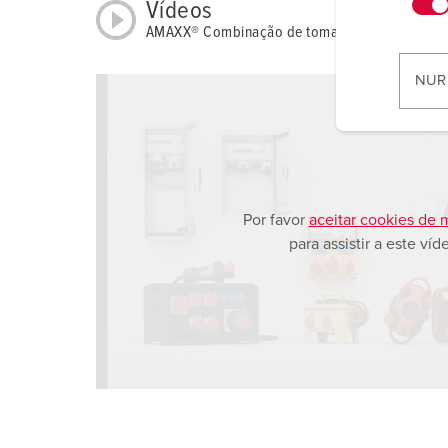
n
Vídeos
w
AMAXX® Combinação de tomadas com Dis. Difer
i
l
NUR
l
i
g
u
n
g
Por favor
aceitar cookies de 
s
para assistir a este víd
a
u
s
w
a
h
l