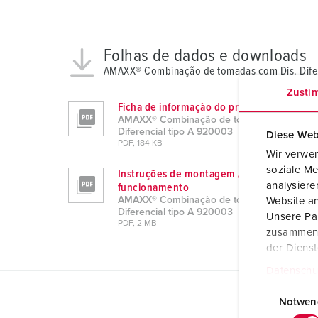
Folhas de dados e downloads
AMAXX® Combinação de tomadas com Dis. Difer
Zusti
Ficha de informação do produto
AMAXX® Combinação de tomadas com Dis.
Diferencial tipo A 920003
Diese Web
PDF, 184 KB
Wir verwen
soziale Me
Instruções de montagem / Instruções de
analysier
funcionamento
AMAXX® Combinação de tomadas com Dis.
Website an
Diferencial tipo A 920003
Unsere Par
PDF, 2 MB
zusammen, 
der Diens
Datenschu
E
i
Notwen