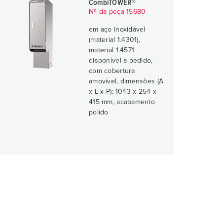
CombiTOWER®
Nº da peça 15680
em aço inoxidável
(material 1.4301),
material 1.4571
disponível a pedido,
com cobertura
amovível, dimensões (A
x L x P): 1043 x 254 x
415 mm, acabamento
polido