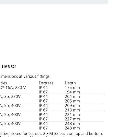
os em várias listas na área da lista de
.
ADICIONAR
RIAR UMA NOVA LISTA