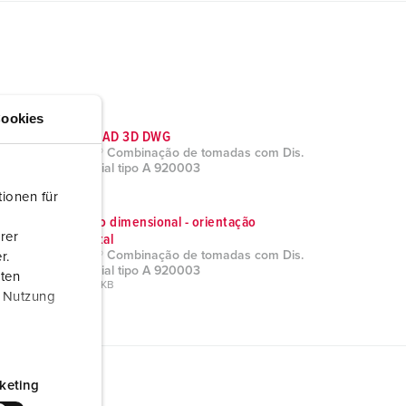
ookies
Dados CAD 3D DWG
AMAXX® Combinação de tomadas com Dis.
Diferencial tipo A 920003
ZIP, 16 MB
ionen für
Desenho dimensional - orientação
rer
horizontal
AMAXX® Combinação de tomadas com Dis.
r.
Diferencial tipo A 920003
aten
PNG, 103 KB
r Nutzung
keting