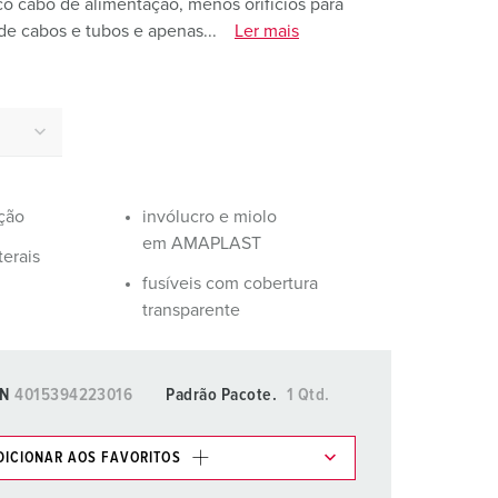
co cabo de alimentação, menos orifícios para
ombeiros e proteção civil
de cabos e tubos e apenas...
Ler mais
ontentores frigoríficos
ampismo
M para uso militar
ventos e espetáculos
ação
invólucro e miolo
em AMAPLAST
terais
fusíveis com cobertura
transparente
N
4015394223016
Padrão Pacote.
1 Qtd.
DICIONAR AOS FAVORITOS