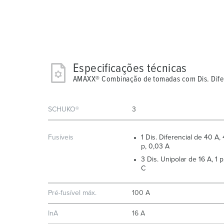
Especificações técnicas
AMAXX® Combinação de tomadas com Dis. Difer
SCHUKO®
3
Fusíveis
1 Dis. Diferencial de 40 A, 
p, 0,03 A
3 Dis. Unipolar de 16 A, 1 p
C
Pré-fusível máx.
100 A
InA
16 A