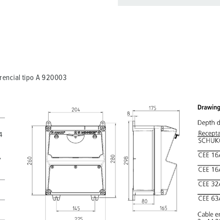
Pode gerir os nossos produt
compras/cesta de compras
Minha lista
(0)
C
encial tipo A 920003
4
,