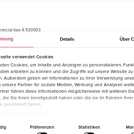
encial tipo A 920003
Details
Über C
mmung
Dados CAD STP
AMAXX® Combinação de tomadas com Dis.
Diferencial tipo A 920003
seite verwendet Cookies
ZIP, 5 MB
den Cookies, um Inhalte und Anzeigen zu personalisieren, Funkt
dien anbieten zu können und die Zugriffe auf unsere Website zu
Desenho dimensional - orientação vertical
en. Außerdem geben wir Informationen zu Ihrer Verwendung unse
AMAXX® Combinação de tomadas com Dis.
Diferencial tipo A 920003
 unsere Partner für soziale Medien, Werbung und Analysen weite
PNG, 101 KB
tner führen diese Informationen möglicherweise mit weiteren D
die Sie ihnen bereitgestellt haben oder die sie im Rahmen Ihre
te gesammelt haben.
tzerklärung
Impressum
dig
Präferenzen
Statistiken
Mar