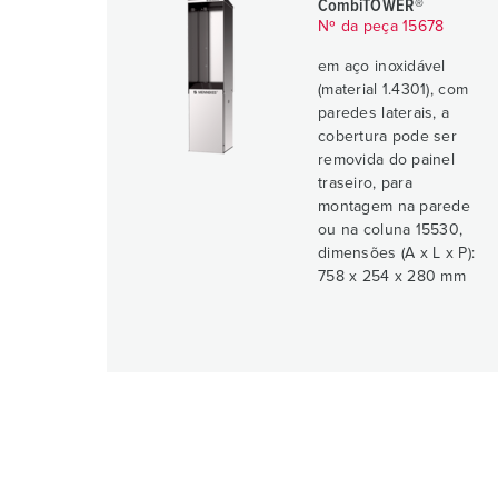
CombiTOWER®
Nº da peça 15678
em aço inoxidável
(material 1.4301), com
paredes laterais, a
cobertura pode ser
removida do painel
traseiro, para
montagem na parede
ou na coluna 15530,
dimensões (A x L x P):
758 x 254 x 280 mm