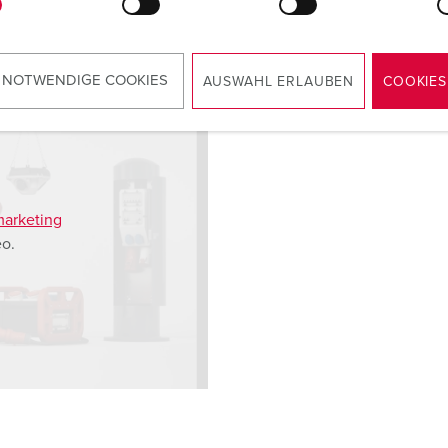
encial tipo A 920003
 NOTWENDIGE COOKIES
AUSWAHL ERLAUBEN
COOKIES
marketing
eo.