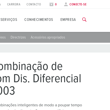
A
CARREIRA
CONTACTO
0
CONECTE-SE
SERVIÇOS
CONHECIMENTOS
EMPRESA
deos
Directrizes
Acessórios apropriados
plicações específicas
ormação
eiras
odas as informações sobre as nossas formações e visitas à fá
ndústria alimentar
atas de feiras
ombinação de
nergia eólica
PARA AS FORMAÇÕES
m Dis. Diferencial
ndústria Automóvel
003
entros de logística
entros de dados
inações inteligentes de modo a poupar tempo