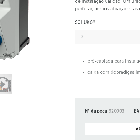
de instalação valioso. Um úni
Fichas e tomadas de acordo com normas internacionais
B
perfurar, menos abraçadeiras 
Tecnologia de dados/redes
C
SCHUKO®
Versões especiais
C
Acessórios
T
E
pré-cablada para instal
caixa com dobradiças la
Nº da peça
920003
EA
A