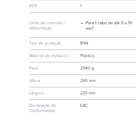
RDF
1
Linha de conexão /
Para 1 cabo de até 5 x 10
Alimentação
mm²
Tipo de proteção
IP44
Material do invólucro
Plástico
Peso
2940 g
Altura
260 mm
Largura
225 mm
Declaração de
EAC
Conformidade