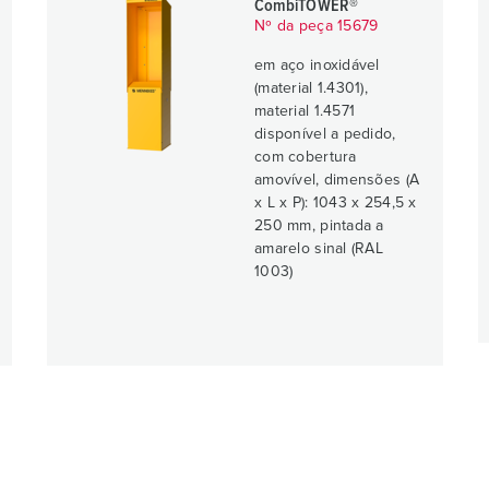
CombiTOWER®
Nº da peça 15679
em aço inoxidável
(material 1.4301),
material 1.4571
disponível a pedido,
com cobertura
amovível, dimensões (A
x L x P): 1043 x 254,5 x
250 mm, pintada a
amarelo sinal (RAL
1003)