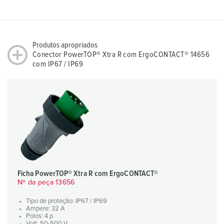
Produtos apropriados
Conector PowerTOP® Xtra R com ErgoCONTACT® 14656
com IP67 / IP69
Ficha PowerTOP® Xtra R com ErgoCONTACT®
Nº da peça 13656
Tipo de proteção: IP67 / IP69
Ampere: 32 A
Polos: 4 p
Volt: 50-500 V