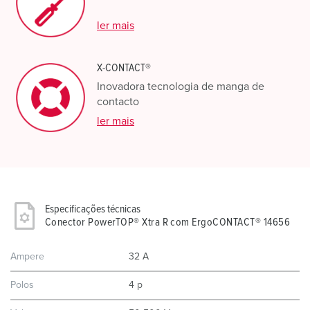
ler mais
X-CONTACT®
Inovadora tecnologia de manga de
contacto
ler mais
Especificações técnicas
Conector PowerTOP® Xtra R com ErgoCONTACT® 14656
Ampere
32 A
Polos
4 p