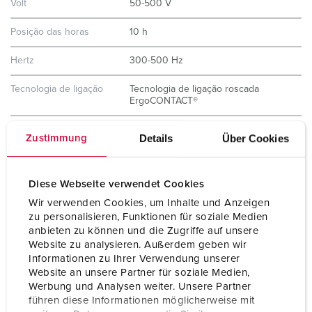
Volt
50-500 V
Posição das horas
10 h
Hertz
300-500 Hz
Tecnologia de ligação
Tecnologia de ligação roscada
ErgoCONTACT®
Contacto
contactos niquelados
Details
Über Cookies
Zustimmung
porta-contactos de elevada resistência
térmica
X-CONTACT®
Diese Webseite verwendet Cookies
Tipo de proteção
IP67 / IP69
Wir verwenden Cookies, um Inhalte und Anzeigen
zu personalisieren, Funktionen für soziale Medien
Peso
460 g
anbieten zu können und die Zugriffe auf unsere
Website zu analysieren. Außerdem geben wir
Declaração de
VDE
Informationen zu Ihrer Verwendung unserer
Conformidade
Website an unsere Partner für soziale Medien,
Werbung und Analysen weiter. Unsere Partner
führen diese Informationen möglicherweise mit