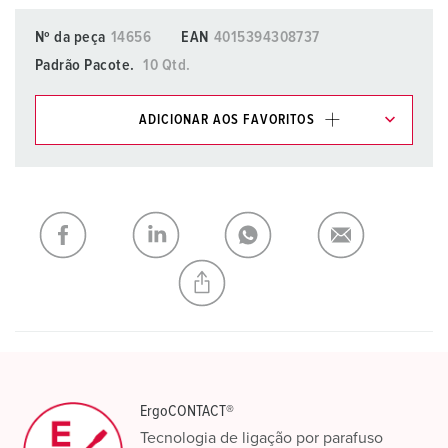
Nº da peça
14656
EAN
4015394308737
Padrão Pacote.
10 Qtd.
ADICIONAR AOS FAVORITOS
Pode gerir os nossos produtos em várias listas na área da
lista de compras/cesta de compras.
Minha lista
(0)
ADICIONAR
CRIAR UMA NOVA LISTA
ErgoCONTACT®
Tecnologia de ligação por parafuso