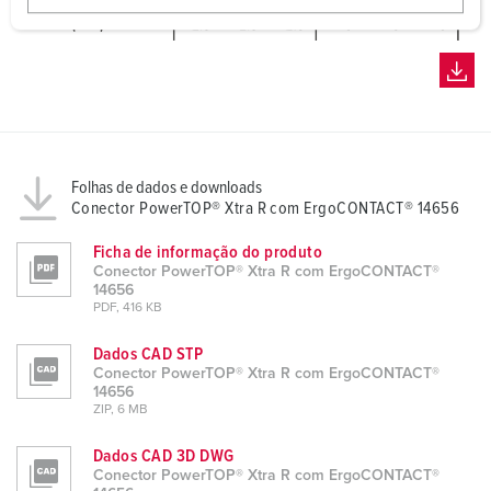
w
a
h
l
Folhas de dados e downloads
Conector PowerTOP® Xtra R com ErgoCONTACT® 14656
Ficha de informação do produto
Conector PowerTOP® Xtra R com ErgoCONTACT®
14656
PDF, 416 KB
Dados CAD STP
Conector PowerTOP® Xtra R com ErgoCONTACT®
14656
ZIP, 6 MB
Dados CAD 3D DWG
Conector PowerTOP® Xtra R com ErgoCONTACT®