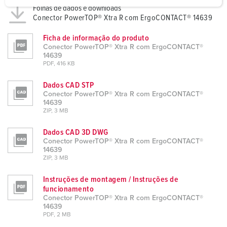
Folhas de dados e downloads
a
Conector PowerTOP® Xtra R com ErgoCONTACT® 14639
h
l
Ficha de informação do produto
Conector PowerTOP® Xtra R com ErgoCONTACT®
14639
PDF, 416 KB
Dados CAD STP
Conector PowerTOP® Xtra R com ErgoCONTACT®
14639
ZIP, 3 MB
Dados CAD 3D DWG
Conector PowerTOP® Xtra R com ErgoCONTACT®
14639
ZIP, 3 MB
Instruções de montagem / Instruções de
funcionamento
Conector PowerTOP® Xtra R com ErgoCONTACT®
14639
PDF, 2 MB