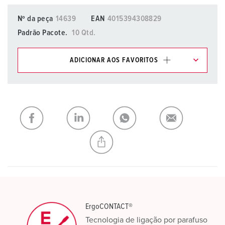
Nº da peça
14639
EAN
4015394308829
Padrão Pacote.
10 Qtd.
ADICIONAR AOS FAVORITOS
Pode gerir os nossos produtos em várias listas na área da
lista de compras/cesta de compras.
Minha lista
(0)
ADICIONAR
CRIAR UMA NOVA LISTA
ErgoCONTACT®
Tecnologia de ligação por parafuso