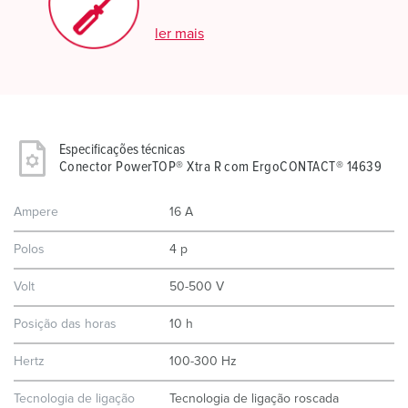
ler mais
Especificações técnicas
Conector PowerTOP® Xtra R com ErgoCONTACT® 14639
Ampere
16 A
Polos
4 p
Volt
50-500 V
Posição das horas
10 h
Hertz
100-300 Hz
Tecnologia de ligação
Tecnologia de ligação roscada