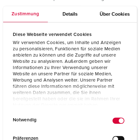
Disponibilizamos as nossas tomadas de montagem na
Details
Über Cookies
Zustimmung
parede DUOi em plástico de alta qualidade com vedantes
de espuma ou em plástico especial. Isto protege
particularmente bem contra produtos químicos, óleos e
Diese Webseite verwendet Cookies
substâncias similares. A variante em plástico especial está
Wir verwenden Cookies, um Inhalte und Anzeigen
também equipada com suportes de contacto altamente
zu personalisieren, Funktionen für soziale Medien
resistentes ao calor e contactos niquelados.
anbieten zu können und die Zugriffe auf unsere
Website zu analysieren. Außerdem geben wir
Informationen zu Ihrer Verwendung unserer
Website an unsere Partner für soziale Medien,
Werbung und Analysen weiter. Unsere Partner
führen diese Informationen möglicherweise mit
A nossa gama de fichas e tomadas
weiteren Daten zusammen, die Sie ihnen
bereitgestellt haben oder die sie im Rahmen Ihrer
Nutzung der Dienste gesammelt haben.
E
Datenschutzerklärung
Impressum
Notwendig
i
n
w
Präferenzen