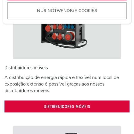
u
NUR NOTWENDIGE COOKIES
s
w
a
h
l
Distribuidores móveis
A distribuição de energia rápida e flexível num local de
exposição extenso é possível graças aos nossos
distribuidores móveis:
DISTRIBUIDORES MÓVEIS