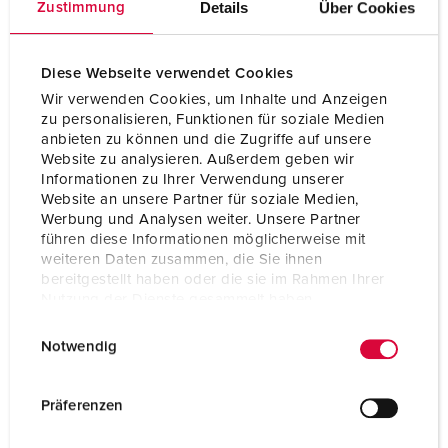
Details
Über Cookies
Zustimmung
Diese Webseite verwendet Cookies
Wir verwenden Cookies, um Inhalte und Anzeigen
zu personalisieren, Funktionen für soziale Medien
anbieten zu können und die Zugriffe auf unsere
Tomadas de parede DUOi
Website zu analysieren. Außerdem geben wir
Informationen zu Ihrer Verwendung unserer
As tomadas de parede DUOi, que podem ser desligadas e
Website an unsere Partner für soziale Medien,
bloqueadas, são ideais para as elevadas exigências dos
Werbung und Analysen weiter. Unsere Partner
estaleiros navais. O prático indicador de tensão LED
führen diese Informationen möglicherweise mit
fornece informações sobre o estado atual do aparelho.
weiteren Daten zusammen, die Sie ihnen
bereitgestellt haben oder die sie im Rahmen Ihrer
Nutzung der Dienste gesammelt haben.
SÉRIE DE TOMADAS DE PAREDE DUOI
E
Datenschutzerklärung
Impressum
Notwendig
i
n
w
Präferenzen
i