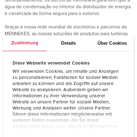
Simultaneamente, os bucins de membrana garantem que a
água de condensação no interior do distribuidor de energia
é canalizada de forma segura para o exterior.
Graças à nossa rede mundial de escritórios e parceiros da
MENNEKES, as nossas soluções de produtos para turbinas
eólicas estão disponíveis em qualquer parte do mundo.
Details
Über Cookies
Zustimmung
Diese Webseite verwendet Cookies
Wir verwenden Cookies, um Inhalte und Anzeigen
A nossa gama do sector da energia eólica
zu personalisieren, Funktionen für soziale Medien
anbieten zu können und die Zugriffe auf unsere
Website zu analysieren. Außerdem geben wir
Informationen zu Ihrer Verwendung unserer
Website an unsere Partner für soziale Medien,
Werbung und Analysen weiter. Unsere Partner
führen diese Informationen möglicherweise mit
weiteren Daten zusammen, die Sie ihnen
bereitgestellt haben oder die sie im Rahmen Ihrer
Nutzung der Dienste gesammelt haben.