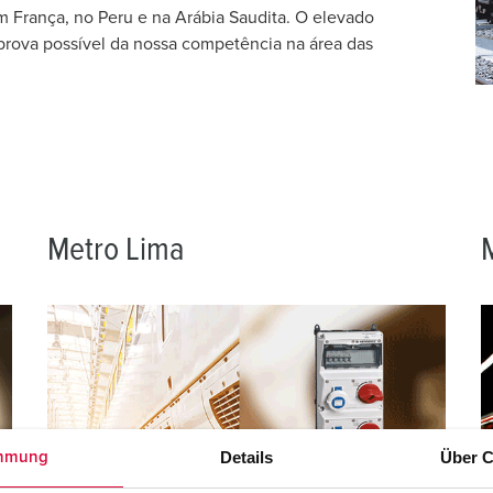
Fichas e tomadas de acordo com normas internacionais
B
 França, no Peru e na Arábia Saudita. O elevado
 prova possível da nossa competência na área das
Tecnologia de dados/redes
C
Versões especiais
C
Acessórios
T
E
Metro Lima
Details
Über C
mmung