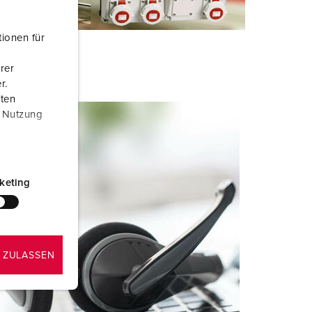
ionen für
rer
r.
aten
r Nutzung
keting
 ZULASSEN