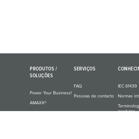
PRODUTOS /
SERVIÇOS
CONHECI
SOLUÇÕES
FAQ
IEC 61439
Power Your Business!
Pessoas de contacto
Normas int
AMAXX®
Terminolog
produtos
PowerTOP® Xtra
Materiais
X-CONTACT®
Formação