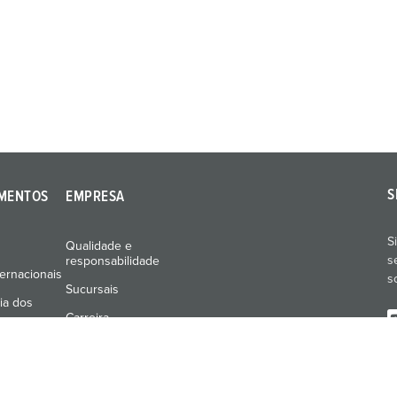
S
MENTOS
EMPRESA
S
Qualidade e
s
responsabilidade
ernacionais
s
Sucursais
ia dos
Carreira
Imprensa
Feiras