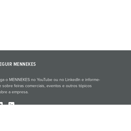
EGUIR MENNEKES
iga o MENNEKES no YouTube ou no LinkedIn e informe-
e sobre feiras comerciais, eventos e outros tópicos
obre a empresa.