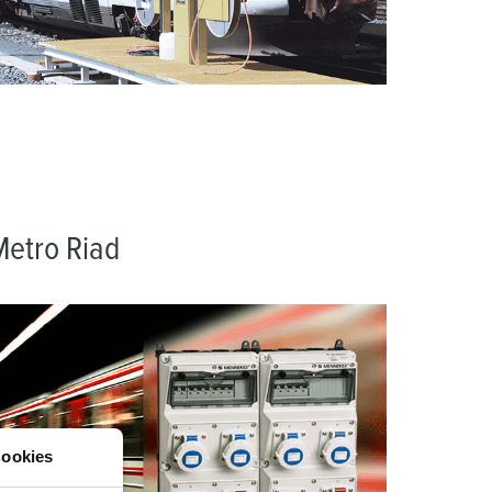
ombeiros e proteção civil
ontentores frigoríficos
ampismo
M para uso militar
ventos e espetáculos
Metro Riad
ookies