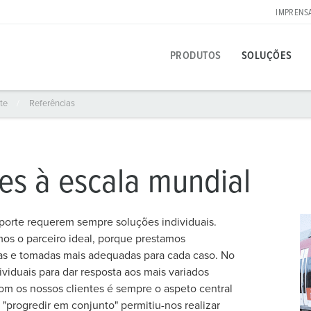
IMPRENS
PRODUTOS
SOLUÇÕES
rte
Referências
Produto específico
Soluções inovadoras
Pessoas de contacto
Sobre as soluções de produtos MENNEKES
Imprensa
A
F
F
T
Tomadas
Referências
Internacionais
Perguntas e respostas
Pessoas de contacto e informações
I
D
tes à escala mundial
 das fichas
Fichas
Contacto no local
Materiais
E
Carreira
sporte requerem sempre soluções individuais.
Conectores
Tecnologia de ligação
I
s o parceiro ideal, porque prestamos
Trabalhar na MENNEKES
as e tomadas mais adequadas para cada caso. No
Cabos de extensão
Tecnologia de mangas de contacto
C
iduais para dar resposta aos mais variados
Combinações de tomadas
Terminologia dos produtos
C
om os nossos clientes é sempre o aspeto central
"progredir em conjunto" permitiu-nos realizar