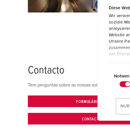
Diese Web
Wir verwen
soziale Me
analysier
Website an
Unsere Par
zusammen, 
der Diens
Datenschu
Contacto
E
i
Notwen
n
Tem perguntas sobre as nossas soluções e produto
w
i
FORMULÁRIO DE CONTACTO
l
NUR
l
i
CONTACTO NO LOCAL
g