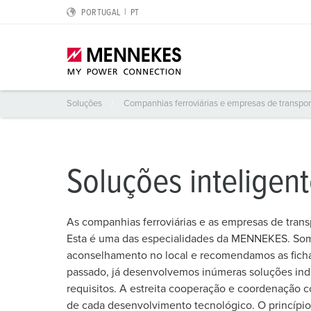
PORTUGAL
PT
Soluções mundial
Contacto
Soluções
Companhias ferroviárias e empresas de transpo
Destaques
Soluções para aplicações especiais
Planeamento e aquisição
Para o profissional elétrico
Sobre nós
Tomadas Cepex
Centros de logística
Catálogos & brochuras
Dispositivos de corrente residual tipo B
Somos MENNEKES
Soluções inteligen
SCHUKO® IP54 e IP68
Indústria alimentar
Lista de preços
Contacto do condutor de terra, posição horário e cores
MENNEKES Automotive
As companhias ferroviárias e as empresas de tran
Tomada de parede DUOi
Automóvel
CMRT & EMRT
Tipos de proteção IP e classes de proteção
Sustentabilidade
Esta é uma das especialidades da MENNEKES. Somo
aconselhamento no local e recomendamos as fich
PowerTOP® Xtra
Energia eólica
REACh
Normas europeias para fichas e tomadas
Conformidade
passado, já desenvolvemos inúmeras soluções indiv
Fichas e conectores com anel protetor
Centros de dados
RoHS
Normas internacionais
Qualidade e responsabilidade
requisitos. A estreita cooperação e coordenação c
de cada desenvolvimento tecnológico. O princípio 