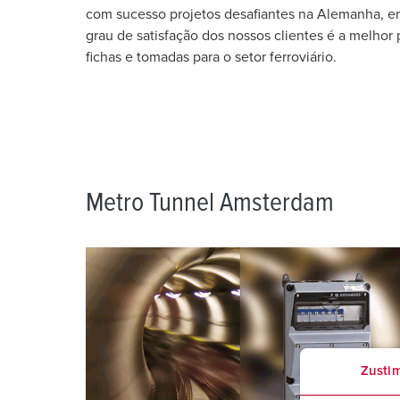
Combinações
Indústria mineira
SCHUKO®
Localizações
com sucesso projetos desafiantes na Alemanha, em
grau de satisfação dos nossos clientes é a melhor
X-CONTACT®
Companhias ferroviárias e empresas de transporte
Baixa tensão
fichas e tomadas para o setor ferroviário.
Estaleiros navais
Feiras e exposições
Aplicações industriais
Metro Tunnel Amsterdam
Zusti