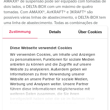
AMAXX® de suspensão pode ser equipado com tomadas de
dois lados, o DELTA-BOX com um máximo de quatro
tomadas. Com AMAXX®, AirKRAFT® e 3KRAFT® são
possíveis várias linhas de abastecimento, o DELTA-BOX tem
uma linha de abastecimento. Todas as combinações de
suspensão podem ser equipadas, a pedido, com uma
Details
Über Cookies
Zustimmung
ligação de ar comprimido, AirKRAFT® e 3KRAFT®
diretamente na caixa, AMAXX® e DELTA-BOX através de
uma flange externa adicional.
Diese Webseite verwendet Cookies
Wir verwenden Cookies, um Inhalte und Anzeigen
As combinações móveis das famílias de produtos
zu personalisieren, Funktionen für soziale Medien
EverBOX®, EverGUM e AMAXX® são extremamente
anbieten zu können und die Zugriffe auf unsere
compactas, podem ser equipadas individualmente e, graças
Website zu analysieren. Außerdem geben wir
ao seu baixo peso e à sua sólida caixa de borracha maciça
Informationen zu Ihrer Verwendung unserer
ou plástico, são fáceis de transportar, bem como à prova de
Website an unsere Partner für soziale Medien,
impacto e de quebra.
Werbung und Analysen weiter. Unsere Partner
führen diese Informationen möglicherweise mit
As nossas combinações cumprem a classe de protecção
weiteren Daten zusammen, die Sie ihnen
IP44 ou IP67 e estão assim protegidas contra o pó e a água.
bereitgestellt haben oder die sie im Rahmen Ihrer
Dependendo do produto, disponibilizamos o material da
Nutzung der Dienste gesammelt haben.
caixa de plástico de alta qualidade, de plástico especial,