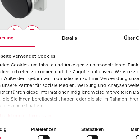
Fichas e tomadas de acordo com normas internacionais
B
Tecnologia de dados/redes
C
Versões especiais
C
Details
Über C
mmung
Acessórios
T
a peça 3115P
seite verwendet Cookies
E
de proteção
IP44
den Cookies, um Inhalte und Anzeigen zu personalisieren, Funkt
dien anbieten zu können und die Zugriffe auf unsere Website zu
re
63 A
en. Außerdem geben wir Informationen zu Ihrer Verwendung unse
 unsere Partner für soziale Medien, Werbung und Analysen weite
5 p
tner führen diese Informationen möglicherweise mit weiteren D
600 - 690 V
die Sie ihnen bereitgestellt haben oder die sie im Rahmen Ihre
te gesammelt haben.
logia de
contacto
tzerklärung
Impressum
ão
roscado
cto
porta-
dig
Präferenzen
Statistiken
Mar
contactos de