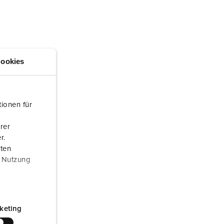
ombeiros e proteção civil
ontentores frigoríficos
ampismo
ookies
M para uso militar
ventos e espetáculos
ionen für
rer
r.
aten
r Nutzung
keting