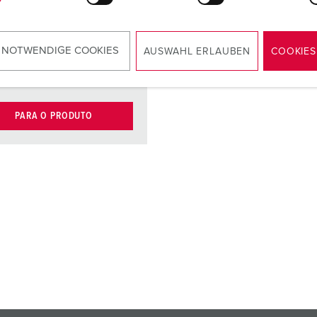
elevada
resistência
térmica
 NOTWENDIGE COOKIES
AUSWAHL ERLAUBEN
COOKIES
cto
X-CONTACT®
PARA O PRODUTO