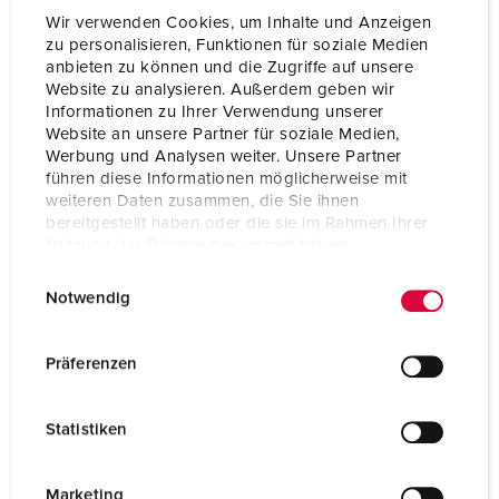
Wir verwenden Cookies, um Inhalte und Anzeigen
zu personalisieren, Funktionen für soziale Medien
anbieten zu können und die Zugriffe auf unsere
Website zu analysieren. Außerdem geben wir
Informationen zu Ihrer Verwendung unserer
Website an unsere Partner für soziale Medien,
Werbung und Analysen weiter. Unsere Partner
führen diese Informationen möglicherweise mit
weiteren Daten zusammen, die Sie ihnen
bereitgestellt haben oder die sie im Rahmen Ihrer
Nutzung der Dienste gesammelt haben.
E
Datenschutzerklärung
Impressum
Notwendig
i
n
Nº da peça 1651
w
Präferenzen
Material do invólucro
Plástico
i
l
Tipo de proteção
IP44
Statistiken
l
CEE 32 A, 5 p, 400 V
1
i
g
Marketing