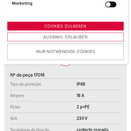
g
Marketing
u
n
g
COOKIES ZULASSEN
s
AUSWAHL ERLAUBEN
a
u
NUR NOTWENDIGE COOKIES
s
w
a
h
Nº da peça 17014
l
Tipo de proteção
IP68
Ampere
16 A
Polos
2 p+PE
Volt
230 V
Tecnologia de ligação
contacto roscado