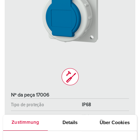
Nº da peça 17006
Tipo de proteção
IP68
Ampere
16 A
Details
Über Cookies
Zustimmung
Polos
2 p+PE