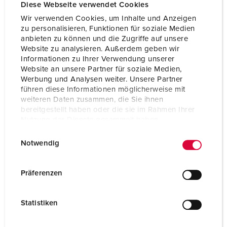
Volt
230 V
Diese Webseite verwendet Cookies
Wir verwenden Cookies, um Inhalte und Anzeigen
Tecnologia de ligação
contacto roscado
zu personalisieren, Funktionen für soziale Medien
anbieten zu können und die Zugriffe auf unsere
Contacto
padrão
Website zu analysieren. Außerdem geben wir
Informationen zu Ihrer Verwendung unserer
Website an unsere Partner für soziale Medien,
PARA O PRODUTO
Werbung und Analysen weiter. Unsere Partner
führen diese Informationen möglicherweise mit
weiteren Daten zusammen, die Sie ihnen
bereitgestellt haben oder die sie im Rahmen Ihrer
Nutzung der Dienste gesammelt haben.
E
Datenschutzerklärung
Impressum
Notwendig
i
n
w
Präferenzen
i
l
Statistiken
l
i