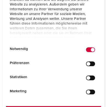
Volt
400 V
Website zu analysieren. Außerdem geben wir
Informationen zu Ihrer Verwendung unserer
Website an unsere Partner für soziale Medien,
PARA O PRODUTO
Werbung und Analysen weiter. Unsere Partner
führen diese Informationen möglicherweise mit
weiteren Daten zusammen, die Sie ihnen
bereitgestellt haben oder die sie im Rahmen Ihrer
Nutzung der Dienste gesammelt haben.
E
Datenschutzerklärung
Impressum
Notwendig
i
n
w
Präferenzen
i
l
Statistiken
l
i
g
Marketing
u
n