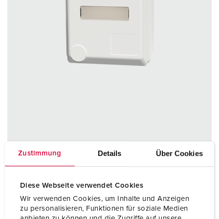
Nº da peça 4237
Details
Über Cookies
Zustimmung
Tipo de proteção
IP44
Ampere
16 A
Diese Webseite verwendet Cookies
Wir verwenden Cookies, um Inhalte und Anzeigen
Polos
5 p
zu personalisieren, Funktionen für soziale Medien
anbieten zu können und die Zugriffe auf unsere