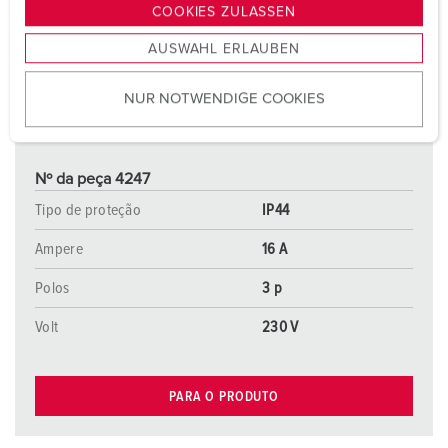
g
COOKIES ZULASSEN
s
AUSWAHL ERLAUBEN
a
u
NUR NOTWENDIGE COOKIES
s
w
a
h
Nº da peça 4247
l
Tipo de proteção
IP44
Ampere
16 A
Polos
3 p
Volt
230 V
PARA O PRODUTO