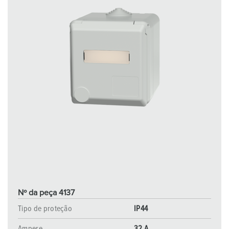
l
Nº da peça 4137
Tipo de proteção
IP44
Ampere
32 A