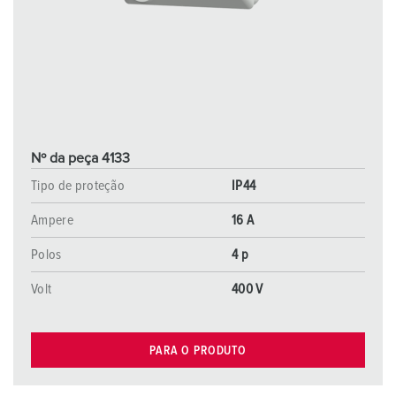
Nº da peça 4133
Tipo de proteção
IP44
Ampere
16 A
Polos
4 p
Volt
400 V
PARA O PRODUTO