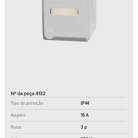
Nº da peça 4132
Tipo de proteção
IP44
Ampere
16 A
Polos
3 p