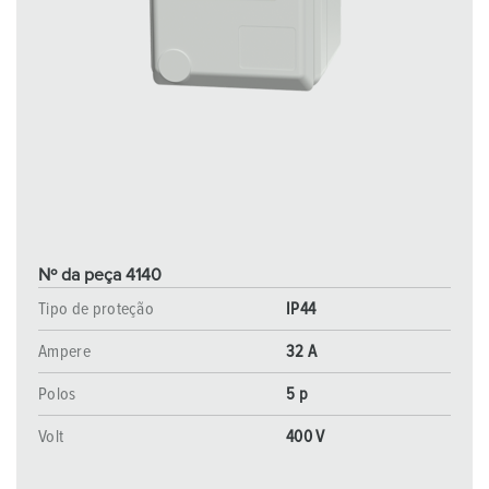
Nº da peça 4140
Tipo de proteção
IP44
Ampere
32 A
Polos
5 p
Volt
400 V