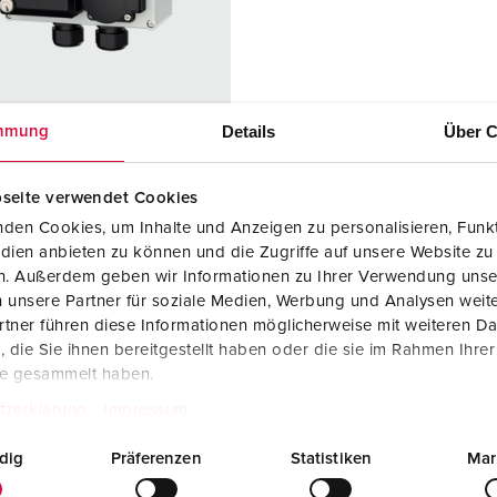
Fichas e tomadas de acordo com normas internacionais
B
Tecnologia de dados/redes
C
Versões especiais
C
Details
Über C
mmung
Acessórios
T
a peça 25705
seite verwendet Cookies
E
ial do
Plástico
den Cookies, um Inhalte und Anzeigen zu personalisieren, Funkt
ucro
dien anbieten zu können und die Zugriffe auf unsere Website zu
en. Außerdem geben wir Informationen zu Ihrer Verwendung unse
de proteção
IP44
 unsere Partner für soziale Medien, Werbung und Analysen weite
tner führen diese Informationen möglicherweise mit weiteren D
KO®
2
die Sie ihnen bereitgestellt haben oder die sie im Rahmen Ihre
das de
1 tomada de
te gesammelt haben.
s
dados Cepex
tzerklärung
Impressum
com 2
acoplamentos
dig
Präferenzen
Statistiken
Mar
de módulo de
ligação RJ45,