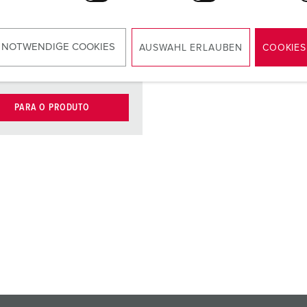
módulo do
tipo E-DAT,
porta, Cat.6,
 NOTWENDIGE COOKIES
AUSWAHL ERLAUBEN
COOKIES
marca: BTR
PARA O PRODUTO