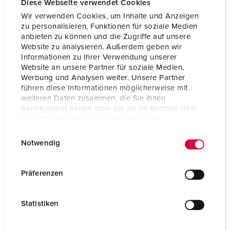
Diese Webseite verwendet Cookies
Wir verwenden Cookies, um Inhalte und Anzeigen
zu personalisieren, Funktionen für soziale Medien
anbieten zu können und die Zugriffe auf unsere
Website zu analysieren. Außerdem geben wir
Informationen zu Ihrer Verwendung unserer
Website an unsere Partner für soziale Medien,
Werbung und Analysen weiter. Unsere Partner
führen diese Informationen möglicherweise mit
weiteren Daten zusammen, die Sie ihnen
bereitgestellt haben oder die sie im Rahmen Ihrer
Nutzung der Dienste gesammelt haben.
E
Datenschutzerklärung
Impressum
Notwendig
i
Nº da peça 94354SI
n
w
Material do invólucro
Plástico
Präferenzen
i
Tipo de proteção
IP20
l
Statistiken
l
SCHUKO®
2
i