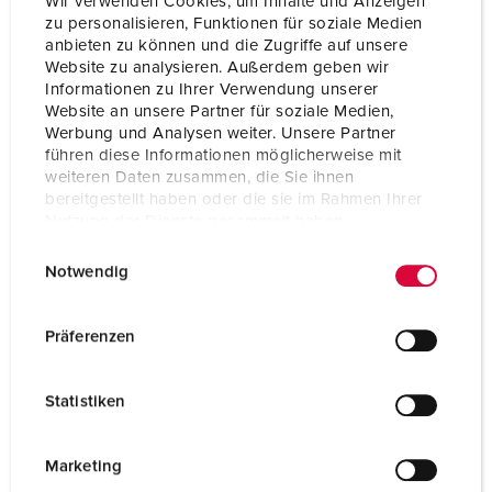
Wir verwenden Cookies, um Inhalte und Anzeigen
zu personalisieren, Funktionen für soziale Medien
anbieten zu können und die Zugriffe auf unsere
Website zu analysieren. Außerdem geben wir
Informationen zu Ihrer Verwendung unserer
Website an unsere Partner für soziale Medien,
Werbung und Analysen weiter. Unsere Partner
führen diese Informationen möglicherweise mit
weiteren Daten zusammen, die Sie ihnen
bereitgestellt haben oder die sie im Rahmen Ihrer
Nutzung der Dienste gesammelt haben.
E
Datenschutzerklärung
Impressum
Notwendig
i
n
w
Nº da peça 90839
Präferenzen
i
Material do invólucro
Plástico
l
Statistiken
Tipo de proteção
IP44
l
i
CEE 32 A, 5 p, 400 V
3
g
Marketing
u