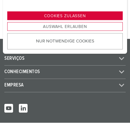
n
PARA O PRODUTO
g
COOKIES ZULASSEN
s
AUSWAHL ERLAUBEN
a
u
NUR NOTWENDIGE COOKIES
s
PRODUTOS / SOLUÇÕES
w
a
SERVIÇOS
h
l
CONHECIMENTOS
EMPRESA