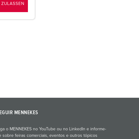
 ZULASSEN
EGUIR MENNEKES
iga o MENNEKES no YouTube ou no LinkedIn e informe-
e sobre feiras comerciais, eventos e outros tópicos