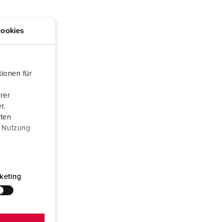
ombeiros e proteção civil
ontentores frigoríficos
ookies
ampismo
M para uso militar
ionen für
ventos e espetáculos
rer
r.
aten
r Nutzung
keting