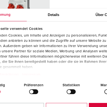
Fichas e tomadas de acordo com normas internacionais
B
Tecnologia de dados/redes
C
Details
Über C
mmung
Versões especiais
C
seite verwendet Cookies
Acessórios
T
den Cookies, um Inhalte und Anzeigen zu personalisieren, Funkt
a peça 930010
dien anbieten zu können und die Zugriffe auf unsere Website zu
E
en. Außerdem geben wir Informationen zu Ihrer Verwendung unse
ial do
Plástico
 unsere Partner für soziale Medien, Werbung und Analysen weite
ucro
tner führen diese Informationen möglicherweise mit weiteren D
die Sie ihnen bereitgestellt haben oder die sie im Rahmen Ihre
de proteção
IP44
te gesammelt haben.
6 A, 5 p, 400
1
tzerklärung
Impressum
dig
Präferenzen
Statistiken
Mar
2 A, 5 p,
1
KO®
2