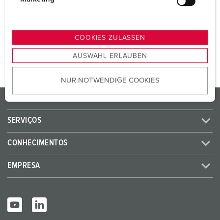
SCHUKO®
3
u
n
g
COOKIES ZULASSEN
PARA O PRODUTO
s
AUSWAHL ERLAUBEN
a
u
NUR NOTWENDIGE COOKIES
s
w
PRODUTOS / SOLUÇÕES
a
h
SERVIÇOS
l
CONHECIMENTOS
EMPRESA