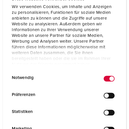
Wir verwenden Cookies, um Inhalte und Anzeigen
zu personalisieren, Funktionen für soziale Medien
anbieten zu können und die Zugriffe auf unsere
Website zu analysieren. Außerdem geben wir
Informationen zu Ihrer Verwendung unserer
Website an unsere Partner für soziale Medien,
Werbung und Analysen weiter. Unsere Partner
führen diese Informationen möglicherweise mit
weiteren Daten zusammen, die Sie ihnen
bereitgestellt haben oder die sie im Rahmen Ihrer
Nutzung der Dienste gesammelt haben.
E
Datenschutzerklärung
Impressum
Notwendig
i
n
Nº da peça 920036
w
Präferenzen
Material do invólucro
Plástico, altamente
i
resistente a produtos
l
químicos / AMELAN
Statistiken
l
Tipo de proteção
IP44
i
g
Marketing