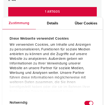
1 ARTIGOS
Details
Über Cookies
Zustimmung
Diese Webseite verwendet Cookies
Wir verwenden Cookies, um Inhalte und Anzeigen
zu personalisieren, Funktionen für soziale Medien
anbieten zu können und die Zugriffe auf unsere
Website zu analysieren. Außerdem geben wir
Informationen zu Ihrer Verwendung unserer
Website an unsere Partner für soziale Medien,
Werbung und Analysen weiter. Unsere Partner
führen diese Informationen möglicherweise mit
weiteren Daten zusammen, die Sie ihnen
bereitgestellt haben oder die sie im Rahmen Ihrer
Nutzung der Dienste gesammelt haben.
E
Datenschutzerklärung
Impressum
Notwendig
i