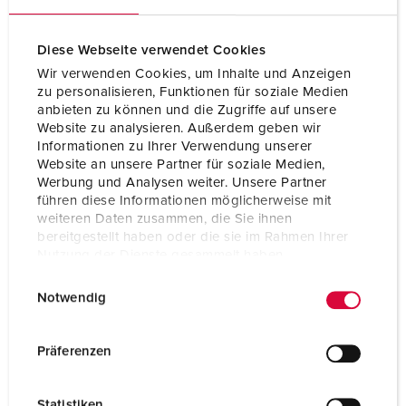
Diese Webseite verwendet Cookies
Wir verwenden Cookies, um Inhalte und Anzeigen
zu personalisieren, Funktionen für soziale Medien
anbieten zu können und die Zugriffe auf unsere
Website zu analysieren. Außerdem geben wir
Informationen zu Ihrer Verwendung unserer
Website an unsere Partner für soziale Medien,
Werbung und Analysen weiter. Unsere Partner
führen diese Informationen möglicherweise mit
weiteren Daten zusammen, die Sie ihnen
bereitgestellt haben oder die sie im Rahmen Ihrer
Nutzung der Dienste gesammelt haben.
Nº da peça 23433
E
Datenschutzerklärung
Impressum
Notwendig
Tipo de proteção
IP67
i
n
Ampere
125 A
w
Präferenzen
i
Polos
5 p
l
Statistiken