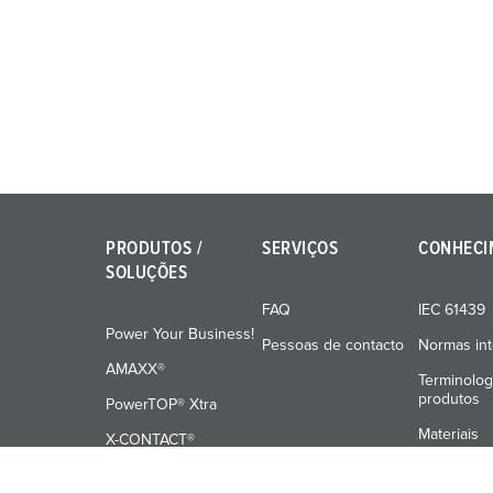
g
u
n
g
s
a
u
s
w
a
PRODUTOS /
SERVIÇOS
CONHECI
h
SOLUÇÕES
l
FAQ
IEC 61439
Power Your Business!
Pessoas de contacto
Normas int
AMAXX®
Terminolog
produtos
PowerTOP® Xtra
Materiais
X-CONTACT®
Formação