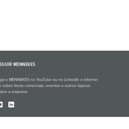
EGUIR MENNEKES
iga o MENNEKES no YouTube ou no LinkedIn e informe-
e sobre feiras comerciais, eventos e outros tópicos
obre a empresa.