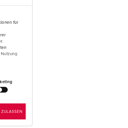
ombeiros e proteção civil
ontentores frigoríficos
ionen für
ampismo
rer
M para uso militar
r.
aten
ventos e espetáculos
r Nutzung
keting
 ZULASSEN