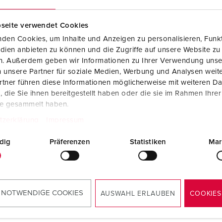
Fichas e tomadas de acordo com normas internacionais
B
seite verwendet Cookies
Tecnologia de dados/redes
C
den Cookies, um Inhalte und Anzeigen zu personalisieren, Funkt
Versões especiais
C
dien anbieten zu können und die Zugriffe auf unsere Website zu
en. Außerdem geben wir Informationen zu Ihrer Verwendung unse
Acessórios
T
 unsere Partner für soziale Medien, Werbung und Analysen weite
tner führen diese Informationen möglicherweise mit weiteren D
a peça 25042
E
die Sie ihnen bereitgestellt haben oder die sie im Rahmen Ihre
 tomadas de dados Cepex,
te gesammelt haben.
lo de ligação RJ45,
lo tipo E-DAT, conector
tzerklärung
Impressum
90°, cat.6 (recomendado
 melhor encaminhamento
dig
Präferenzen
Statistiken
Mar
abos)
PARA O PRODUTO
 NOTWENDIGE COOKIES
AUSWAHL ERLAUBEN
COOKIES