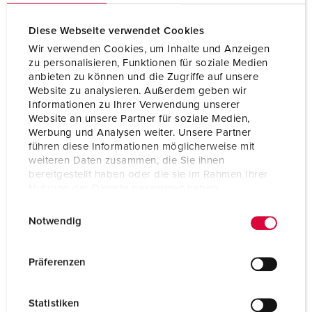
Diese Webseite verwendet Cookies
Wir verwenden Cookies, um Inhalte und Anzeigen
zu personalisieren, Funktionen für soziale Medien
anbieten zu können und die Zugriffe auf unsere
Website zu analysieren. Außerdem geben wir
Informationen zu Ihrer Verwendung unserer
Website an unsere Partner für soziale Medien,
Werbung und Analysen weiter. Unsere Partner
führen diese Informationen möglicherweise mit
weiteren Daten zusammen, die Sie ihnen
bereitgestellt haben oder die sie im Rahmen Ihrer
Nutzung der Dienste gesammelt haben.
E
Datenschutzerklärung
Impressum
Nº da peça 1720
Notwendig
i
Tipo de proteção
IP44
n
w
Ampere
16 A
Präferenzen
i
Polos
3 p
l
Statistiken
l