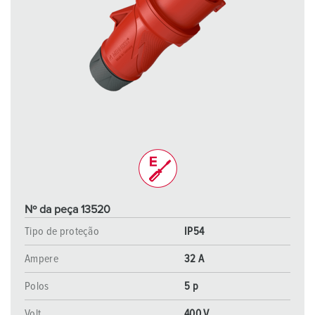
Nº da peça 13520
Tipo de proteção
IP54
Ampere
32 A
Polos
5 p
Volt
400 V