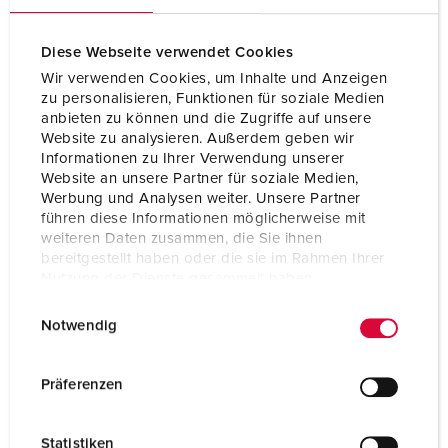
Diese Webseite verwendet Cookies
Wir verwenden Cookies, um Inhalte und Anzeigen
zu personalisieren, Funktionen für soziale Medien
anbieten zu können und die Zugriffe auf unsere
Website zu analysieren. Außerdem geben wir
Informationen zu Ihrer Verwendung unserer
Website an unsere Partner für soziale Medien,
Werbung und Analysen weiter. Unsere Partner
führen diese Informationen möglicherweise mit
weiteren Daten zusammen, die Sie ihnen
bereitgestellt haben oder die sie im Rahmen Ihrer
Nutzung der Dienste gesammelt haben.
Nº da peça 13510
E
Datenschutzerklärung
Impressum
Notwendig
Tipo de proteção
IP54
i
n
Ampere
16 A
w
Präferenzen
i
Polos
5 p
l
Statistiken