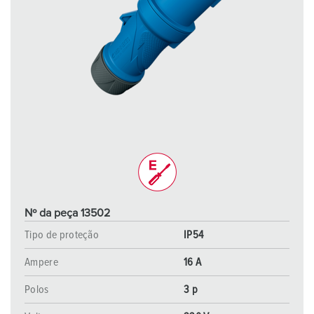
Nº da peça 13502
Tipo de proteção
IP54
Ampere
16 A
Polos
3 p