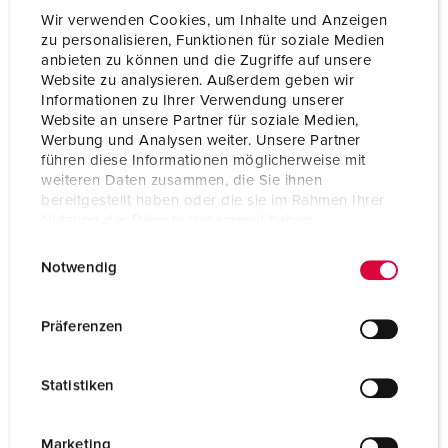
Wir verwenden Cookies, um Inhalte und Anzeigen
zu personalisieren, Funktionen für soziale Medien
anbieten zu können und die Zugriffe auf unsere
Website zu analysieren. Außerdem geben wir
Informationen zu Ihrer Verwendung unserer
Website an unsere Partner für soziale Medien,
Werbung und Analysen weiter. Unsere Partner
führen diese Informationen möglicherweise mit
weiteren Daten zusammen, die Sie ihnen
bereitgestellt haben oder die sie im Rahmen Ihrer
Nutzung der Dienste gesammelt haben.
E
Datenschutzerklärung
Impressum
Notwendig
i
n
Nº da peça 1650
w
Präferenzen
Material do invólucro
Plástico
i
l
Tipo de proteção
IP44
Statistiken
l
CEE 16 A, 5 p, 400 V
1
i
g
Marketing