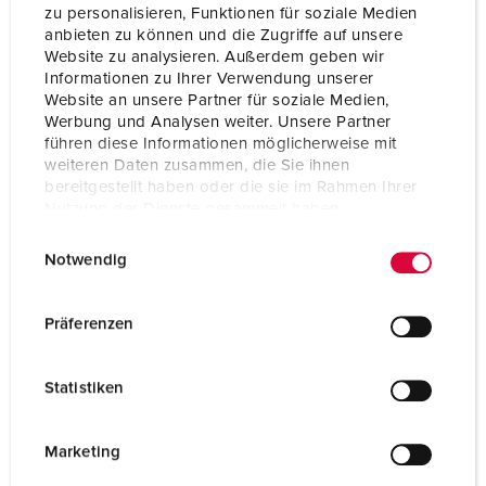
zu personalisieren, Funktionen für soziale Medien
anbieten zu können und die Zugriffe auf unsere
Website zu analysieren. Außerdem geben wir
Informationen zu Ihrer Verwendung unserer
Website an unsere Partner für soziale Medien,
Werbung und Analysen weiter. Unsere Partner
führen diese Informationen möglicherweise mit
weiteren Daten zusammen, die Sie ihnen
bereitgestellt haben oder die sie im Rahmen Ihrer
Nutzung der Dienste gesammelt haben.
E
Datenschutzerklärung
Impressum
Notwendig
i
n
w
Präferenzen
Nº da peça 15681
i
em aço inoxidável (material 1.4301), material 1.4571
l
disponível a pedido, com cobertura amovível,
Statistiken
l
dimensões (A x L x P): 1043 x 254 x 415 mm, para
i
invólucros AMAXX® com 2, 3 ou 4 segmentos,
pintada a amarelo sinal (RAL 1003)
g
Marketing
u