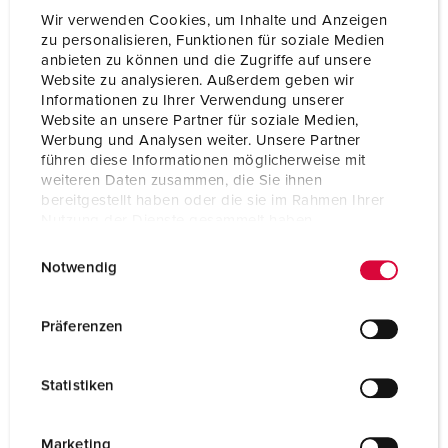
Wir verwenden Cookies, um Inhalte und Anzeigen
zu personalisieren, Funktionen für soziale Medien
anbieten zu können und die Zugriffe auf unsere
Website zu analysieren. Außerdem geben wir
Informationen zu Ihrer Verwendung unserer
Website an unsere Partner für soziale Medien,
Werbung und Analysen weiter. Unsere Partner
führen diese Informationen möglicherweise mit
weiteren Daten zusammen, die Sie ihnen
bereitgestellt haben oder die sie im Rahmen Ihrer
Nutzung der Dienste gesammelt haben.
E
Datenschutzerklärung
Impressum
Notwendig
i
n
Nº da peça 920009
w
Präferenzen
Material do invólucro
Plástico
i
l
Tipo de proteção
IP44
Statistiken
l
CEE 16 A, 5 p, 400 V
1
i
g
Marketing