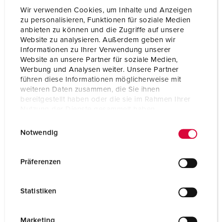
Wir verwenden Cookies, um Inhalte und Anzeigen
zu personalisieren, Funktionen für soziale Medien
anbieten zu können und die Zugriffe auf unsere
Website zu analysieren. Außerdem geben wir
Informationen zu Ihrer Verwendung unserer
Website an unsere Partner für soziale Medien,
Werbung und Analysen weiter. Unsere Partner
führen diese Informationen möglicherweise mit
weiteren Daten zusammen, die Sie ihnen
bereitgestellt haben oder die sie im Rahmen Ihrer
Nutzung der Dienste gesammelt haben.
E
Datenschutzerklärung
Impressum
Notwendig
i
n
Nº da peça 94350SI
w
Präferenzen
Material do invólucro
Plástico
i
l
Tipo de proteção
IP44
Statistiken
l
CEE 16 A, 5 p, 400 V
1
i
g
Marketing