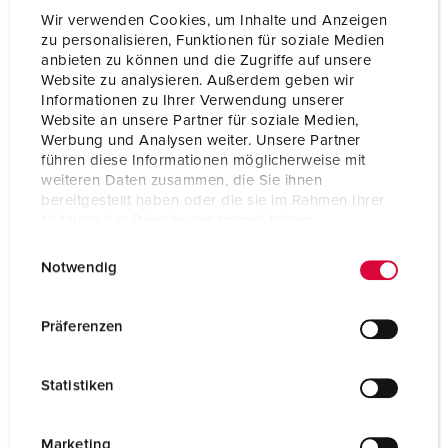
Wir verwenden Cookies, um Inhalte und Anzeigen
zu personalisieren, Funktionen für soziale Medien
anbieten zu können und die Zugriffe auf unsere
Website zu analysieren. Außerdem geben wir
Informationen zu Ihrer Verwendung unserer
Website an unsere Partner für soziale Medien,
Werbung und Analysen weiter. Unsere Partner
führen diese Informationen möglicherweise mit
weiteren Daten zusammen, die Sie ihnen
bereitgestellt haben oder die sie im Rahmen Ihrer
Nutzung der Dienste gesammelt haben.
E
Datenschutzerklärung
Impressum
Notwendig
i
n
Nº da peça 94550SI
w
Präferenzen
Material do invólucro
Plástico
i
l
Tipo de proteção
IP44
Statistiken
l
CEE 16 A, 5 p, 400 V
1
i
g
Marketing