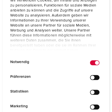
Wir verwenden Cookies, um Inhalte und Anzeigen
zu personalisieren, Funktionen für soziale Medien
anbieten zu können und die Zugriffe auf unsere
Website zu analysieren. Außerdem geben wir
Informationen zu Ihrer Verwendung unserer
Website an unsere Partner für soziale Medien,
Werbung und Analysen weiter. Unsere Partner
führen diese Informationen möglicherweise mit
weiteren Daten zusammen, die Sie ihnen
bereitgestellt haben oder die sie im Rahmen Ihrer
Nutzung der Dienste gesammelt haben.
E
Datenschutzerklärung
Impressum
Notwendig
i
n
w
Nº da peça 935146
Präferenzen
i
Material do invólucro
Plástico
l
Statistiken
Tipo de proteção
IP44
l
i
CEE 16 A, 5 p, 400 V
2
g
Marketing
u