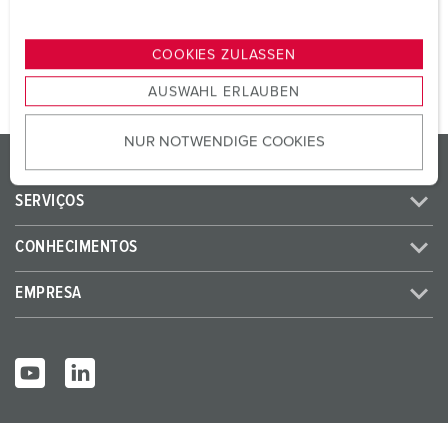
n
PARA O PRODUTO
g
COOKIES ZULASSEN
s
AUSWAHL ERLAUBEN
a
u
NUR NOTWENDIGE COOKIES
s
PRODUTOS / SOLUÇÕES
w
a
SERVIÇOS
h
l
CONHECIMENTOS
EMPRESA