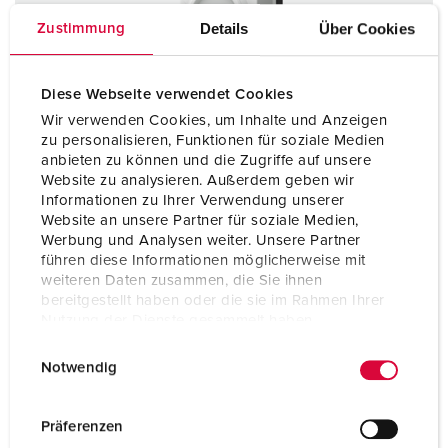
Details
Über Cookies
Zustimmung
Diese Webseite verwendet Cookies
Wir verwenden Cookies, um Inhalte und Anzeigen
zu personalisieren, Funktionen für soziale Medien
anbieten zu können und die Zugriffe auf unsere
Website zu analysieren. Außerdem geben wir
Informationen zu Ihrer Verwendung unserer
Website an unsere Partner für soziale Medien,
Werbung und Analysen weiter. Unsere Partner
führen diese Informationen möglicherweise mit
weiteren Daten zusammen, die Sie ihnen
bereitgestellt haben oder die sie im Rahmen Ihrer
Nº da peça 5701405G
Nutzung der Dienste gesammelt haben.
Tipo de proteção
IP44
E
Datenschutzerklärung
Impressum
Notwendig
Ampere
16 A
i
n
Polos
4 p
w
Präferenzen
i