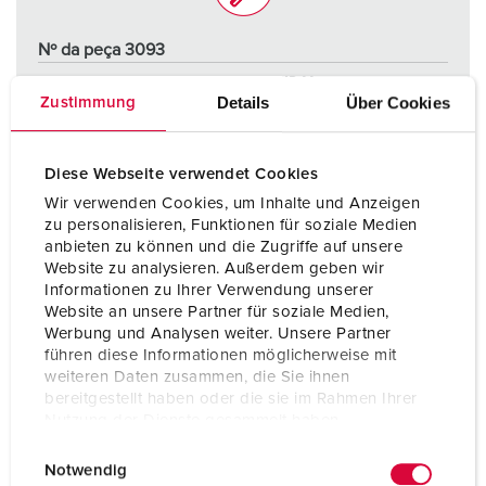
Nº da peça 3093
Tipo de proteção
IP44
Details
Über Cookies
Zustimmung
Ampere
16 A
Polos
5 p
Diese Webseite verwendet Cookies
Wir verwenden Cookies, um Inhalte und Anzeigen
Volt
400 V
zu personalisieren, Funktionen für soziale Medien
anbieten zu können und die Zugriffe auf unsere
Tecnologia de ligação
contacto roscado
Website zu analysieren. Außerdem geben wir
Informationen zu Ihrer Verwendung unserer
Website an unsere Partner für soziale Medien,
PARA O PRODUTO
Werbung und Analysen weiter. Unsere Partner
führen diese Informationen möglicherweise mit
weiteren Daten zusammen, die Sie ihnen
bereitgestellt haben oder die sie im Rahmen Ihrer
Nutzung der Dienste gesammelt haben.
E
Datenschutzerklärung
Impressum
Notwendig
i