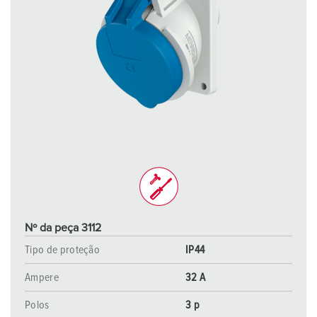
Nº da peça 3112
Tipo de proteção
IP44
Ampere
32 A
Polos
3 p