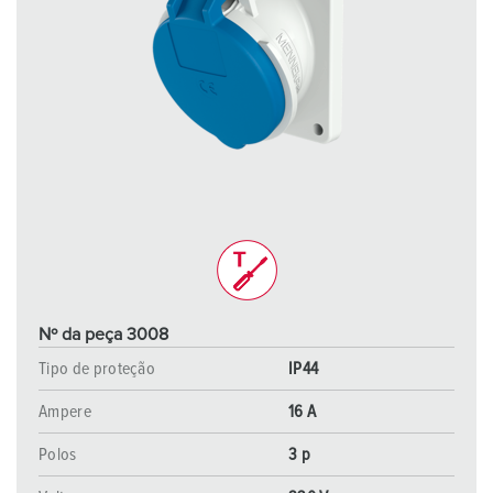
Nº da peça 3008
Tipo de proteção
IP44
Ampere
16 A
Polos
3 p