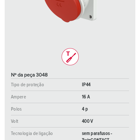
Nº da peça 3048
Tipo de proteção
IP44
Ampere
16 A
Polos
4 p
Volt
400 V
Tecnologia de ligação
sem parafusos -