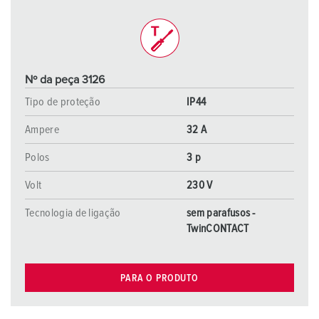
Nº da peça 3126
Tipo de proteção
IP44
Ampere
32 A
Polos
3 p
Volt
230 V
Tecnologia de ligação
sem parafusos -
TwinCONTACT
PARA O PRODUTO