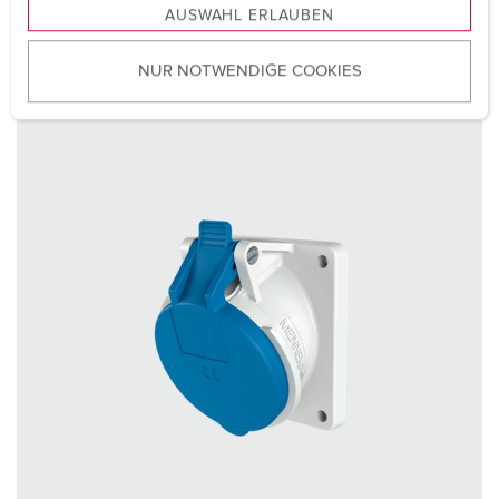
PARA O PRODUTO
AUSWAHL ERLAUBEN
a
u
NUR NOTWENDIGE COOKIES
s
w
a
h
l