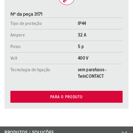
Nº da peça 3171
Tipo de proteção
IP44
Ampere
32 A
Polos
5 p
Volt
400 V
Tecnologia de ligação
sem parafusos -
TwinCONTACT
PARA O PRODUTO
PRODUTOS / SOLUÇÕES